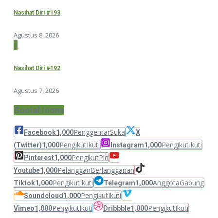
Nasihat Diri #193
Agustus 8, 2026
3
Nasihat Diri #192
Agustus 7, 2026
Social Icons
Penggemar
Suka
Facebook
1,000
X
Pengikut
Ikuti
Pengikut
Ikuti
(Twitter)
1,000
Instagram
1,000
Pengikut
Pin
Pinterest
1,000
Pelanggan
Berlangganan
Youtube
1,000
Pengikut
Ikuti
Anggota
Gabung
Tiktok
1,000
Telegram
1,000
Pengikut
Ikuti
Soundcloud
1,000
Pengikut
Ikuti
Pengikut
Ikuti
Vimeo
1,000
Dribbble
1,000