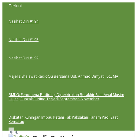
Lewati
Terkini
ke
konten
Nasihat Diri #194
Nasihat Diri #193
Nasihat Diri #192
Majelis Shalawat RadioQu Bersama Ust. Ahmad Dimyati, Lc., MA
BMKG: Fenomena Bediding Diperkirakan Berakhir Saat Awal Musim
Hujan, Puncak El Nino Terjadi September–November
Diskatan Kuningan Imbau Petani Tak Paksakan Tanam Padi Saat
Kemarau