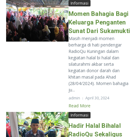
Informasi
Momen Bahagia Bagi
Keluarga Penganten
Sunat Dari Sukamukti
Masih menjadi momen
berharga di hati pendengar
RadioQu Kuningan dalam
kegiatan halal bi halal dan
silaturahmi akbar serta
kegiatan donor darah dan
khitan masal pada Ahad
(28/04/2024). Momen bahagia
ju...
admin
April 30, 2024
Read More
Informasi
Hadir Halal Bihalal
RadioQu Sekaligus