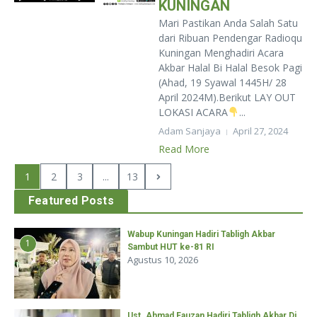
KUNINGAN
Mari Pastikan Anda Salah Satu
dari Ribuan Pendengar Radioqu
Kuningan Menghadiri Acara
Akbar Halal Bi Halal Besok Pagi
(Ahad, 19 Syawal 1445H/ 28
April 2024M).Berikut LAY OUT
LOKASI ACARA
...
Adam Sanjaya
April 27, 2024
Read More
1
2
3
...
13
Featured Posts
Wabup Kuningan Hadiri Tabligh Akbar
1
Sambut HUT ke-81 RI
Agustus 10, 2026
Ust. Ahmad Fauzan Hadiri Tabligh Akbar Di