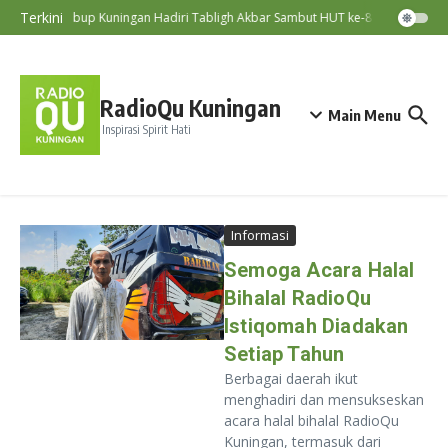
Lewati ke konten
Terkini
Wabup Kuningan Hadiri Tabligh Akbar Sambut HUT ke-81 RI
RadioQu Kuningan
Main Menu
Inspirasi Spirit Hati
Informasi
Semoga Acara Halal
Bihalal RadioQu
Istiqomah Diadakan
Setiap Tahun
Berbagai daerah ikut
menghadiri dan mensukseskan
acara halal bihalal RadioQu
Kuningan, termasuk dari