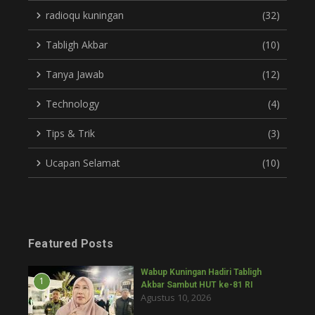
radioqu kuningan
(32)
Tabligh Akbar
(10)
Tanya Jawab
(12)
Technology
(4)
Tips & Trik
(3)
Ucapan Selamat
(10)
Featured Posts
Wabup Kuningan Hadiri Tabligh
1
Akbar Sambut HUT ke-81 RI
Agustus 10, 2026