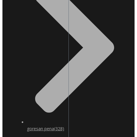
goresan pena
(328)