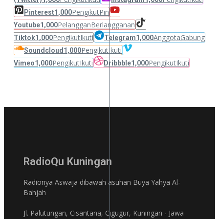
Pengikut
Pin
Pinterest
1,000
Pelanggan
Berlangganan
Youtube
1,000
Pengikut
Ikuti
Anggota
Gabung
Tiktok
1,000
Telegram
1,000
Pengikut
Ikuti
Soundcloud
1,000
Pengikut
Ikuti
Pengikut
Ikuti
Vimeo
1,000
Dribbble
1,000
RadioQu Kuningan
Radionya Aswaja dibawah asuhan Buya Yahya Al-
Bahjah
Jl. Palutungan, Cisantana, Cigugur, Kuningan - Jawa