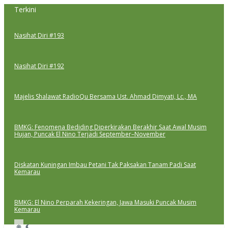
Lewati
Terkini
ke
konten
Nasihat Diri #193
Nasihat Diri #192
Majelis Shalawat RadioQu Bersama Ust. Ahmad Dimyati, Lc., MA
BMKG: Fenomena Bediding Diperkirakan Berakhir Saat Awal Musim
Hujan, Puncak El Nino Terjadi September–November
Diskatan Kuningan Imbau Petani Tak Paksakan Tanam Padi Saat
Kemarau
BMKG: El Nino Perparah Kekeringan, Jawa Masuki Puncak Musim
Kemarau