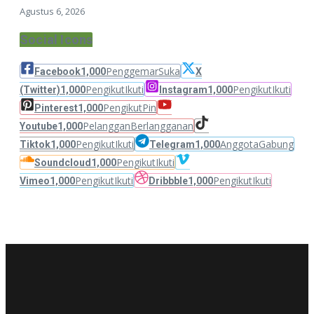
Agustus 6, 2026
Social Icons
Penggemar
Suka
Facebook
1,000
X
Pengikut
Ikuti
Pengikut
Ikuti
(Twitter)
1,000
Instagram
1,000
Pengikut
Pin
Pinterest
1,000
Pelanggan
Berlangganan
Youtube
1,000
Pengikut
Ikuti
Anggota
Gabung
Tiktok
1,000
Telegram
1,000
Pengikut
Ikuti
Soundcloud
1,000
Pengikut
Ikuti
Pengikut
Ikuti
Vimeo
1,000
Dribbble
1,000