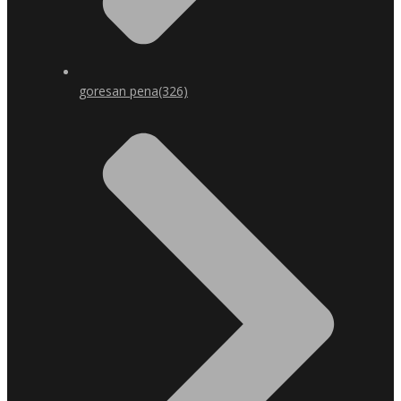
goresan pena
(326)