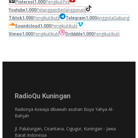
Pengikut
Pin
Pinterest
1,000
Pelanggan
Berlangganan
Youtube
1,000
Pengikut
Ikuti
Anggota
Gabung
Tiktok
1,000
Telegram
1,000
Pengikut
Ikuti
Soundcloud
1,000
Pengikut
Ikuti
Pengikut
Ikuti
Vimeo
1,000
Dribbble
1,000
RadioQu Kuningan
Radionya Aswaja dibawah asuhan Buya Yahya Al-
Bahjah
Jl. Palutungan, Cisantana, Cigugur, Kuningan - Jawa
Barat Indonesia