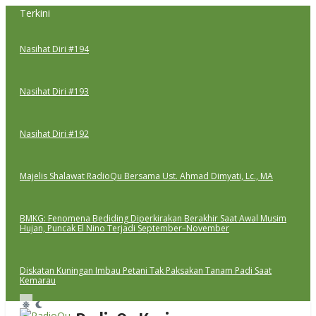
Lewati
Terkini
ke
konten
Nasihat Diri #194
Nasihat Diri #193
Nasihat Diri #192
Majelis Shalawat RadioQu Bersama Ust. Ahmad Dimyati, Lc., MA
BMKG: Fenomena Bediding Diperkirakan Berakhir Saat Awal Musim
Hujan, Puncak El Nino Terjadi September–November
Diskatan Kuningan Imbau Petani Tak Paksakan Tanam Padi Saat
Kemarau