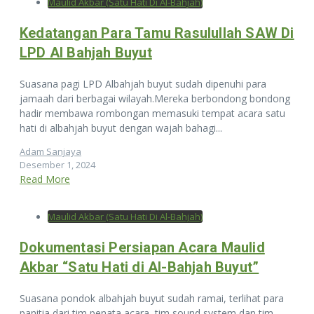
Maulid Akbar (Satu Hati Di Al-Bahjah)
Kedatangan Para Tamu Rasulullah SAW Di
LPD Al Bahjah Buyut
Suasana pagi LPD Albahjah buyut sudah dipenuhi para
jamaah dari berbagai wilayah.Mereka berbondong bondong
hadir membawa rombongan memasuki tempat acara satu
hati di albahjah buyut dengan wajah bahagi...
Adam Sanjaya
Desember 1, 2024
Read More
Maulid Akbar (Satu Hati Di Al-Bahjah)
Dokumentasi Persiapan Acara Maulid
Akbar “Satu Hati di Al-Bahjah Buyut”
Suasana pondok albahjah buyut sudah ramai, terlihat para
panitia dari tim penata acara, tim sound system dan tim