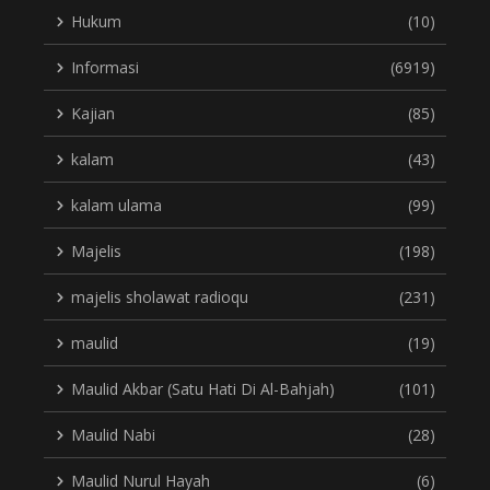
Hukum
(10)
Informasi
(6919)
Kajian
(85)
kalam
(43)
kalam ulama
(99)
Majelis
(198)
majelis sholawat radioqu
(231)
maulid
(19)
Maulid Akbar (Satu Hati Di Al-Bahjah)
(101)
Maulid Nabi
(28)
Maulid Nurul Hayah
(6)