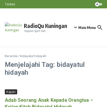
Berakhir Saat Awal Musim Hujan, Puncak El
Lewati ke konten
Terkini
Nino Terjadi September–November
Diskatan Kuningan Imbau Petani Tak
Paksakan Tanam Padi Saat Kemarau
BMKG: El Nino Perparah Kekeringan, Jawa
Masuki Puncak Musim Kemarau
RadioQu Kuningan
Main Menu
Inspirasi Spirit Hati
Beranda
/
bidayatul hidayah
Menjelajahi Tag: bidayatul
hidayah
Kajian
Adab Seorang Anak Kepada Orangtua –
Kajian Kitab Bidayatul Hidayah