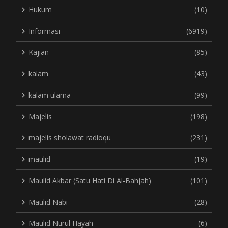
Hukum
(10)
Informasi
(6919)
Kajian
(85)
kalam
(43)
kalam ulama
(99)
Majelis
(198)
majelis sholawat radioqu
(231)
maulid
(19)
Maulid Akbar (Satu Hati Di Al-Bahjah)
(101)
Maulid Nabi
(28)
Maulid Nurul Hayah
(6)