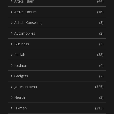
Artikel Islam
(44)
Artikel Umum
(16)
Ashab Konseling
(3)
Automobiles
(2)
Business
(3)
fadilah
(38)
Fashion
(4)
Gadgets
(2)
goresan pena
(325)
Health
(2)
Hikmah
(213)