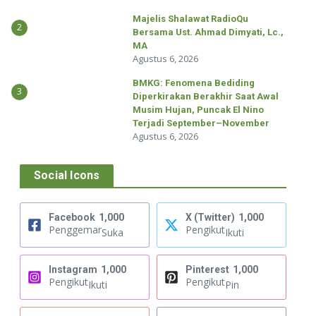
Majelis Shalawat RadioQu
2
Bersama Ust. Ahmad Dimyati, Lc.,
MA
Agustus 6, 2026
BMKG: Fenomena Bediding
3
Diperkirakan Berakhir Saat Awal
Musim Hujan, Puncak El Nino
Terjadi September–November
Agustus 6, 2026
Social Icons
Facebook
1,000
X (Twitter)
1,000
Penggemar
Pengikut
Suka
Ikuti
Instagram
1,000
Pinterest
1,000
Pengikut
Pengikut
Ikuti
Pin