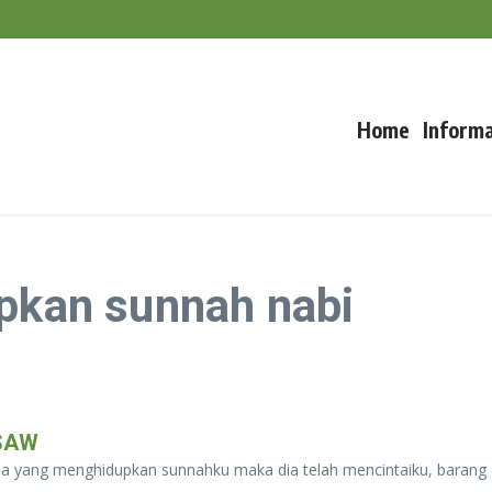
m Padi Saat Kemarau
uncak Musim Kemarau
Home
Informa
upkan sunnah nabi
SAW