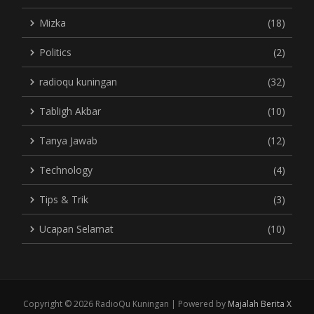
Mizka
(18)
Politics
(2)
radioqu kuningan
(32)
Tabligh Akbar
(10)
Tanya Jawab
(12)
Technology
(4)
Tips & Trik
(3)
Ucapan Selamat
(10)
Copyright © 2026 RadioQu Kuningan | Powered by
Majalah Berita X