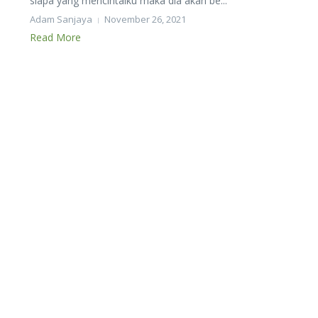
siapa yang mencintaiku maka dia akan be...
Adam Sanjaya
November 26, 2021
Read More