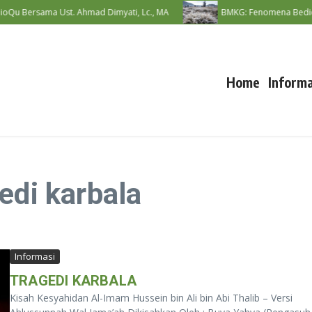
Qu Bersama Ust. Ahmad Dimyati, Lc., MA
BMKG: Fenomena Bediding 
Home
Informa
edi karbala
Informasi
TRAGEDI KARBALA
Kisah Kesyahidan Al-Imam Hussein bin Ali bin Abi Thalib – Versi