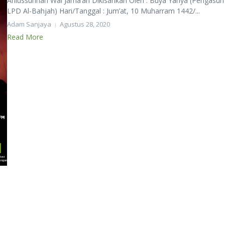
Ahlussunnah Wal Jama’ah Dikisahkan Oleh : Buya Yahya (Pengasuh
LPD Al-Bahjah) Hari/Tanggal : Jum’at, 10 Muharram 1442/...
Adam Sanjaya
Agustus 28, 2020
Read More