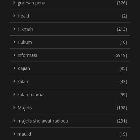
goresan pena
(326)
Health
(2)
Hikmah
(213)
Hukum
(10)
Informasi
(6919)
Kajian
(85)
kalam
(43)
kalam ulama
(99)
Majelis
(198)
majelis sholawat radioqu
(231)
maulid
(19)