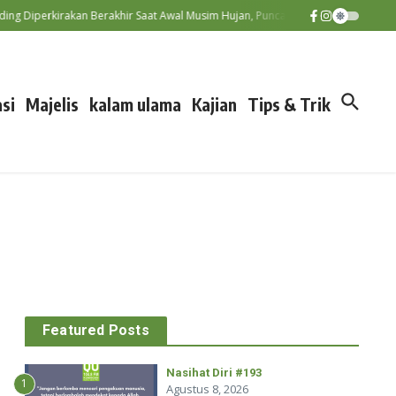
Diperkirakan Berakhir Saat Awal Musim Hujan, Puncak El Nino Terjadi Sept
si
Majelis
kalam ulama
Kajian
Tips & Trik
Featured Posts
Nasihat Diri #193
1
Agustus 8, 2026