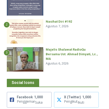
Nasihat Diri #192
2
Agustus 7, 2026
Majelis Shalawat RadioQu
3
Bersama Ust. Ahmad Dimyati, Lc.,
MA
Agustus 6, 2026
Social Icons
Facebook
1,000
X (Twitter)
1,000
Penggemar
Pengikut
Suka
Ikuti