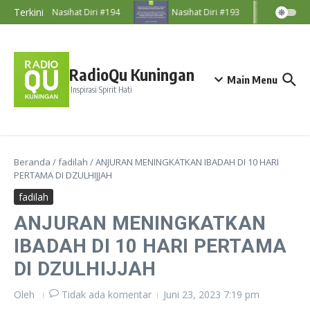
Lewati ke konten
Terkini
Nasihat Diri #194
Nasihat Diri #193
Nasih
RadioQu Kuningan
Main Menu
Inspirasi Spirit Hati
Beranda
/
fadilah
/
ANJURAN MENINGKATKAN IBADAH DI 10 HARI
PERTAMA DI DZULHIJJAH
fadilah
ANJURAN MENINGKATKAN
IBADAH DI 10 HARI PERTAMA
DI DZULHIJJAH
Oleh
Tidak ada komentar
Juni 23, 2023
7:19 pm