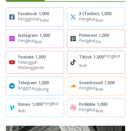
Facebook
1,000
X (Twitter)
1,000
Penggemar
Pengikut
Suka
Ikuti
Instagram
1,000
Pinterest
1,000
Pengikut
Pengikut
Ikuti
Pin
Pengikut
Youtube
1,000
Tiktok
1,000
Pelanggan
Ikuti
Berlangganan
Telegram
1,000
Soundcloud
1,000
Anggota
Pengikut
Gabung
Ikuti
Pengikut
Vimeo
1,000
Dribbble
1,000
Pengikut
Ikuti
Ikuti