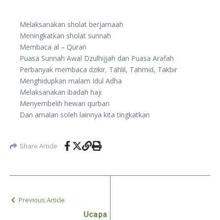
Melaksanakan sholat berjamaah
Meningkatkan sholat sunnah
Membaca al – Quran
Puasa Sunnah Awal Dzulhijjah dan Puasa Arafah
Perbanyak membaca dzikir, Tahlil, Tahmid, Takbir
Menghidupkan malam Idul Adha
Melaksanakan ibadah haji
Menyembelih hewan qurban
Dan amalan soleh lainnya kita tingkatkan
Share Article
Previous Article
Ucapa