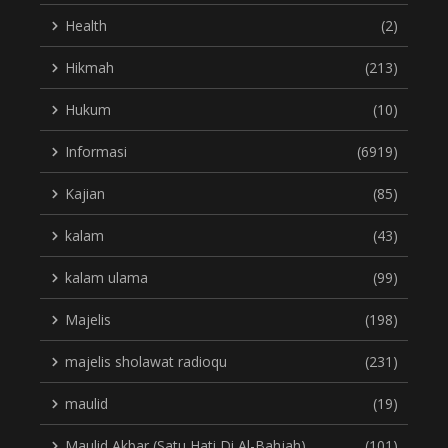
Health
(2)
Hikmah
(213)
Hukum
(10)
Informasi
(6919)
Kajian
(85)
kalam
(43)
kalam ulama
(99)
Majelis
(198)
majelis sholawat radioqu
(231)
maulid
(19)
Maulid Akbar (Satu Hati Di Al-Bahjah)
(101)