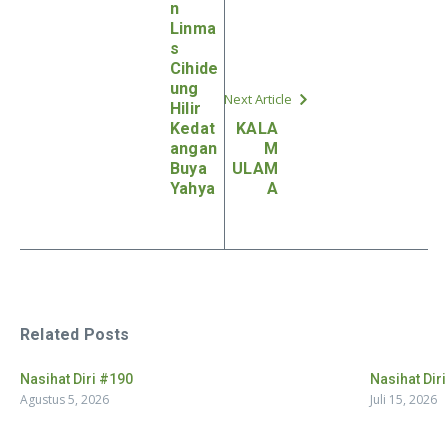
n
Linma
s
Cihide
ung
Next Article
Hilir
Kedat
KALA
angan
M
Buya
ULAM
Yahya
A
Related Posts
Nasihat Diri #190
Nasihat Dir
Agustus 5, 2026
Juli 15, 2026