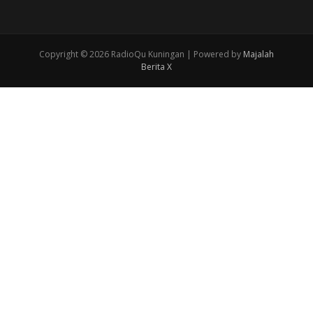
Copyright © 2026 RadioQu Kuningan | Powered by
Majalah
Berita X