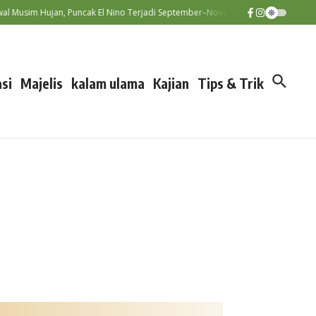
sim Hujan, Puncak El Nino Terjadi September–November
Diskatan 
si
Majelis
kalam ulama
Kajian
Tips & Trik