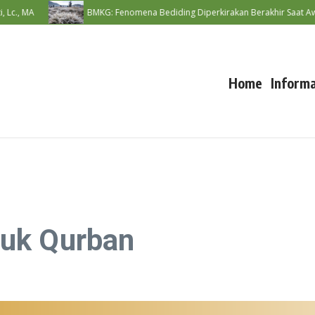
MA
BMKG: Fenomena Bediding Diperkirakan Berakhir Saat Awal Mu
Home
Informa
uk Qurban