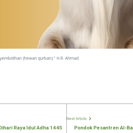
enyembelihan (hewan qurban).” H.R. Ahmad
Next Article
ihari Raya Idul Adha 1445
Pondok Pesantren Al-Ba