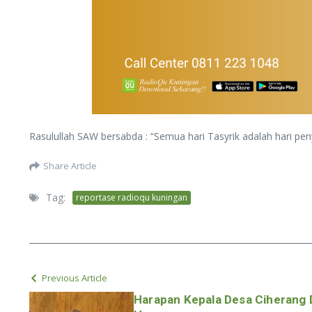
Rasulullah SAW bersabda : “Semua hari Tasyrik adalah hari p
Share Article
Tag:
reportase radioqu kuningan
Previous Article
Harapan Kepala Desa Ciherang D