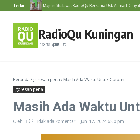
Lewati ke konten
Terkini
 #192
Majelis Shalawat RadioQu Bersama Ust. Ahmad Dimyati, Lc., 
RadioQu Kuningan
Inspirasi Spirit Hati
Beranda
/
goresan pena
/
Masih Ada Waktu Untuk Qurban
goresan pena
Masih Ada Waktu Unt
Oleh
Tidak ada komentar
Juni 17, 2024
6:00 pm