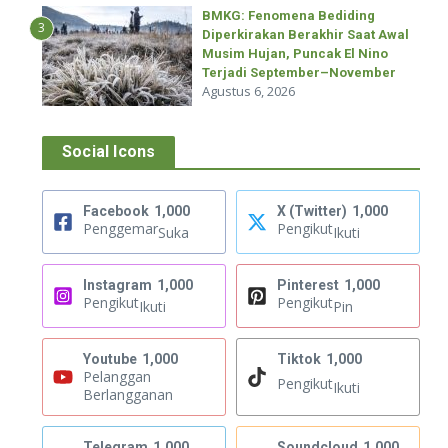
BMKG: Fenomena Bediding
3
Diperkirakan Berakhir Saat Awal
Musim Hujan, Puncak El Nino
Terjadi September–November
Agustus 6, 2026
Social Icons
Facebook
1,000
X (Twitter)
1,000
Penggemar
Pengikut
Suka
Ikuti
Instagram
1,000
Pinterest
1,000
Pengikut
Pengikut
Ikuti
Pin
Youtube
1,000
Tiktok
1,000
Pelanggan
Pengikut
Ikuti
Berlangganan
Telegram
1,000
Soundcloud
1,000