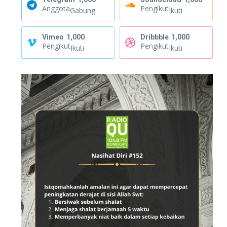
Anggota
Pengikut
Gabung
Ikuti
Vimeo
1,000
Dribbble
1,000
Pengikut
Pengikut
Ikuti
Ikuti