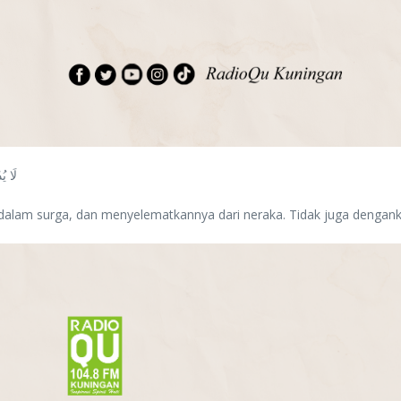
لَا يُ
lam surga, dan menyelematkannya dari neraka. Tidak juga denganku,