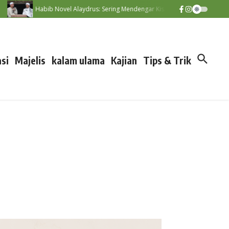
Habib Novel Alaydrus: Sering Mendengar Kisah Nabi, Kunci Menumbuhkan Cin
si
Majelis
kalam ulama
Kajian
Tips & Trik