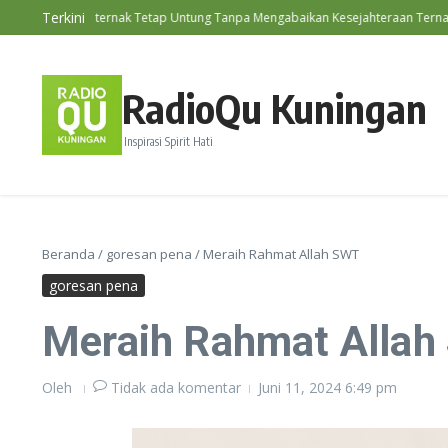
Lewati ke konten
Terkini
ia, Beternak Tetap Untung Tanpa Mengabaikan Kesejahteraan Ternak
RadioQu Kuningan
Inspirasi Spirit Hati
Beranda
/
goresan pena
/
Meraih Rahmat Allah SWT
goresan pena
Meraih Rahmat Alla
Oleh
Tidak ada komentar
Juni 11, 2024
6:49 pm