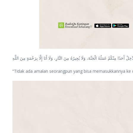
دْخِلُ أَحَدًا مِنْكُمْ عَمَلُهُ الْجَنَّةَ، وَلَا يُجِيرُهُ مِنَ النَّارِ، وَلَا أَنَا إِلَّا بِرَحْمَةٍ مِنَ اللَّهِ
“Tidak ada amalan seorangpun yang bisa memasukkannya ke da