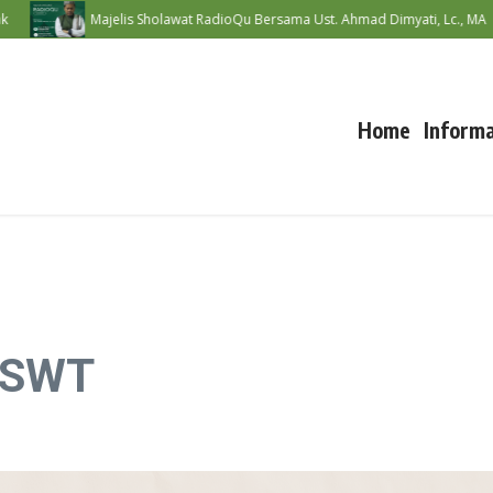
Majelis Sholawat RadioQu Bersama Ust. Ahmad Dimyati, Lc., MA
Home
Informa
h SWT