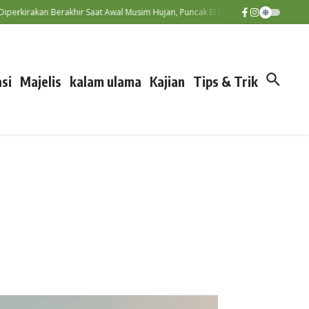
an Berakhir Saat Awal Musim Hujan, Puncak El Nino Terjadi September–Novem
si
Majelis
kalam ulama
Kajian
Tips & Trik