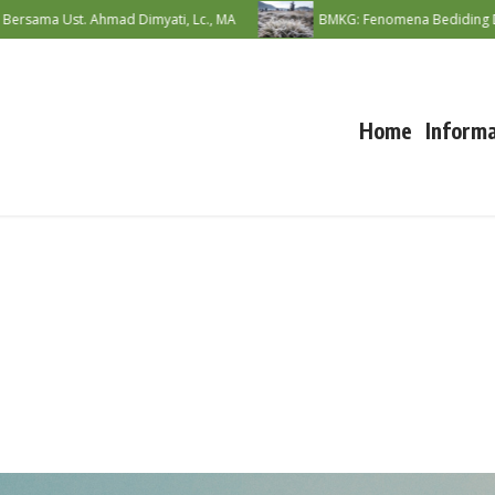
Ust. Ahmad Dimyati, Lc., MA
BMKG: Fenomena Bediding Diperkirak
Home
Informa