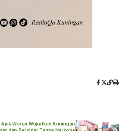
 Ajak Warga Wujudkan Kuningan
sat dan Bersinar Tanpa Narkoba