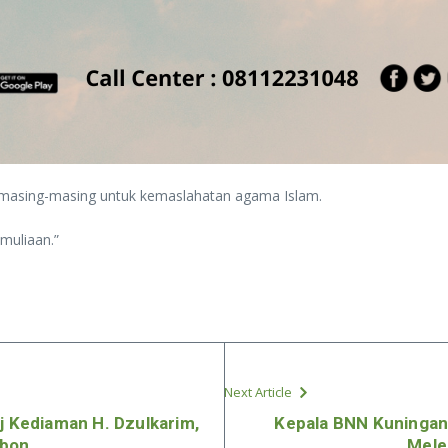
n masing-masing untuk kemaslahatan agama Islam.
muliaan.”
Next Article
aj Kediaman H. Dzulkarim,
Kepala BNN Kuningan
ebon
Mele