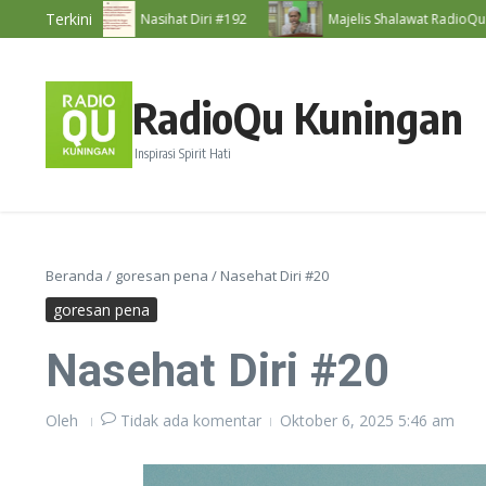
Lewati ke konten
Terkini
3
Nasihat Diri #192
Majelis Shalawat RadioQu Bersama 
RadioQu Kuningan
Inspirasi Spirit Hati
Beranda
/
goresan pena
/
Nasehat Diri #20
goresan pena
Nasehat Diri #20
Oleh
Tidak ada komentar
Oktober 6, 2025
5:46 am