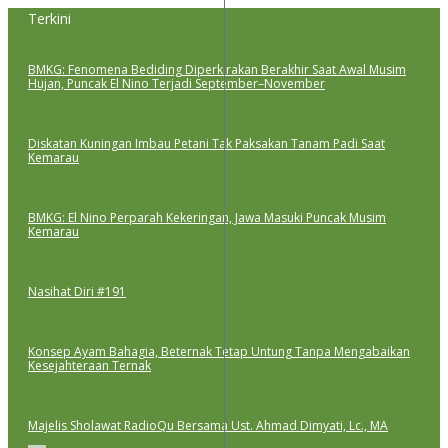
Lewati
Terkini
ke
konten
BMKG: Fenomena Bediding Diperkirakan Berakhir Saat Awal Musim
Hujan, Puncak El Nino Terjadi September–November
Diskatan Kuningan Imbau Petani Tak Paksakan Tanam Padi Saat
Kemarau
BMKG: El Nino Perparah Kekeringan, Jawa Masuki Puncak Musim
Kemarau
Nasihat Diri #191
Konsep Ayam Bahagia, Beternak Tetap Untung Tanpa Mengabaikan
Kesejahteraan Ternak
Majelis Sholawat RadioQu Bersama Ust. Ahmad Dimyati, Lc., MA