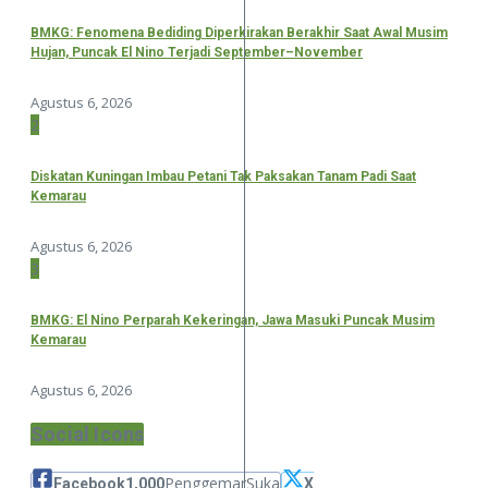
BMKG: Fenomena Bediding Diperkirakan Berakhir Saat Awal Musim
Hujan, Puncak El Nino Terjadi September–November
Agustus 6, 2026
2
Diskatan Kuningan Imbau Petani Tak Paksakan Tanam Padi Saat
Kemarau
Agustus 6, 2026
3
BMKG: El Nino Perparah Kekeringan, Jawa Masuki Puncak Musim
Kemarau
Agustus 6, 2026
Social Icons
Penggemar
Suka
Facebook
1,000
X