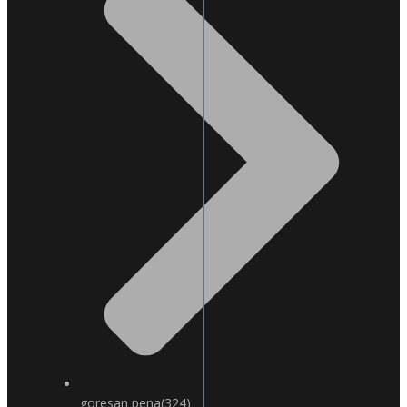
goresan pena
(324)