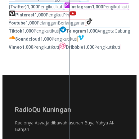
Pengikut
Ikuti
Pengikut
Ikuti
(Twitter)
1,000
Instagram
1,000
Pengikut
Pin
Pinterest
1,000
Pelanggan
Berlangganan
Youtube
1,000
Pengikut
Ikuti
Anggota
Gabung
Tiktok
1,000
Telegram
1,000
Pengikut
Ikuti
Soundcloud
1,000
Pengikut
Ikuti
Pengikut
Ikuti
Vimeo
1,000
Dribbble
1,000
RadioQu Kuningan
Radionya Aswaja dibawah asuhan Buya Yahya Al-
Bahjah