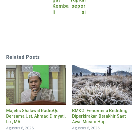
Kemba
sepor
li
si
Related Posts
Majelis Shalawat RadioQu
BMKG: Fenomena Bediding
Bersama Ust. Ahmad Dimyati,
Diperkirakan Berakhir Saat
Lc., MA
Awal Musim Huj ...
Agustus 6, 2026
Agustus 6, 2026