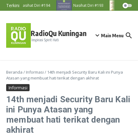
Lewati ke konten
Terkini
Nasihat Diri #194
Nasihat Diri #193
Nasihat
RadioQu Kuningan
Main Menu
Inspirasi Spirit Hati
Beranda
/
Informasi
/
14th menjadi Security Baru Kali ini Punya
Atasan yang membuat hati terikat dengan akhirat
Informasi
14th menjadi Security Baru Kali
ini Punya Atasan yang
membuat hati terikat dengan
akhirat