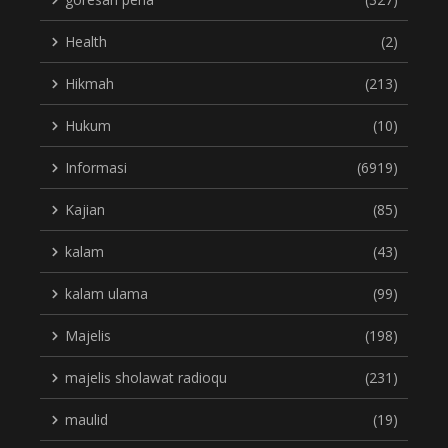
Health
(2)
Hikmah
(213)
Hukum
(10)
Informasi
(6919)
Kajian
(85)
kalam
(43)
kalam ulama
(99)
Majelis
(198)
majelis sholawat radioqu
(231)
maulid
(19)