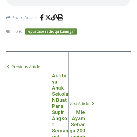
Share Article
Tag:
reportase radioqu kuningan
Previous Article
Aktifn
ya
Anak
Sekola
h Buat
Next Article
Para
Supir
Mie
Angko
Ayam
t
Sehar
Seman
ga 200
gat
rupiah