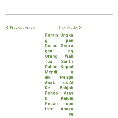
Previous Article
Next Article
Pentin
Ungka
g!
pan
Doron
Seora
gan
ng
Orang
Wali
Tua
Santri
Dalam
Kepad
Mendi
a
dik
Pengu
Anak
rus Al
Ke
Bahjah
Pondo
Atas
k
Kelulu
Pesan
san
tren
Anakn
ya