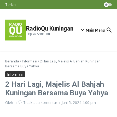
Nasihat Diri #193
Lewati ke konten
Terkini
Nasihat Diri #192
Majelis Shalawat RadioQu Bersama Ust.
Ahmad Dimyati, Lc., MA
RadioQu Kuningan
Main Menu
Inspirasi Spirit Hati
Beranda
/
Informasi
/
2 Hari Lagi, Majelis Al Bahjah Kuningan
Bersama Buya Yahya
Informasi
2 Hari Lagi, Majelis Al Bahjah
Kuningan Bersama Buya Yahya
Oleh
Tidak ada komentar
Juni 5, 2024
4:00 pm