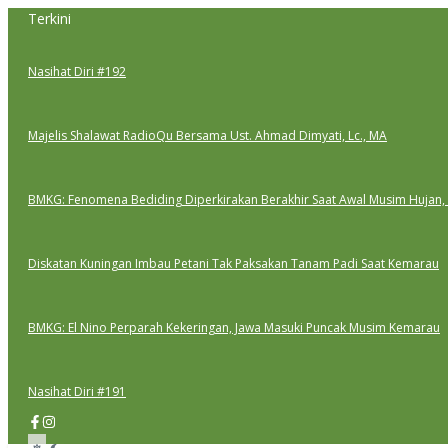
Lewati
Terkini
ke
konten
Nasihat Diri #192
Majelis Shalawat RadioQu Bersama Ust. Ahmad Dimyati, Lc., MA
BMKG: Fenomena Bediding Diperkirakan Berakhir Saat Awal Musim Hujan,
Diskatan Kuningan Imbau Petani Tak Paksakan Tanam Padi Saat Kemarau
BMKG: El Nino Perparah Kekeringan, Jawa Masuki Puncak Musim Kemarau
Nasihat Diri #191