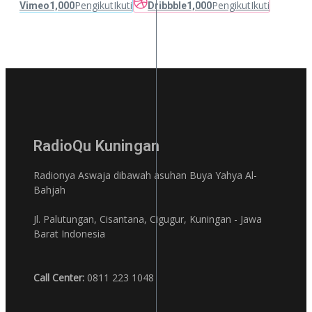
Pengikut
Ikuti
Pengikut
Ikuti
Vimeo
1,000
Dribbble
1,000
RadioQu Kuningan
Radionya Aswaja dibawah asuhan Buya Yahya Al-
Bahjah
Jl. Palutungan, Cisantana, Cigugur, Kuningan - Jawa
Barat Indonesia
Call Center:
0811 223 1048