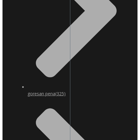
goresan pena
(325)