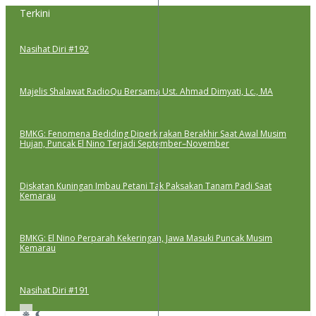
Lewati
Terkini
ke
konten
Nasihat Diri #192
Majelis Shalawat RadioQu Bersama Ust. Ahmad Dimyati, Lc., MA
BMKG: Fenomena Bediding Diperkirakan Berakhir Saat Awal Musim
Hujan, Puncak El Nino Terjadi September–November
Diskatan Kuningan Imbau Petani Tak Paksakan Tanam Padi Saat
Kemarau
BMKG: El Nino Perparah Kekeringan, Jawa Masuki Puncak Musim
Kemarau
Nasihat Diri #191