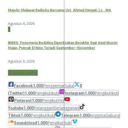
Majelis Shalawat RadioQu Bersama Ust. Ahmad Dimyati, Lc., MA
Agustus 6, 2026
3
BMKG: Fenomena Bediding Diperkirakan Berakhir Saat Awal Musim
Hujan, Puncak El Nino Terjadi September–November
Agustus 6, 2026
Social Icons
Penggemar
Suka
Facebook
1,000
X
Pengikut
Ikuti
Pengikut
Ikuti
(Twitter)
1,000
Instagram
1,000
Pengikut
Pin
Pinterest
1,000
Pelanggan
Berlangganan
Youtube
1,000
Pengikut
Ikuti
Anggota
Gabung
Tiktok
1,000
Telegram
1,000
Pengikut
Ikuti
Soundcloud
1,000