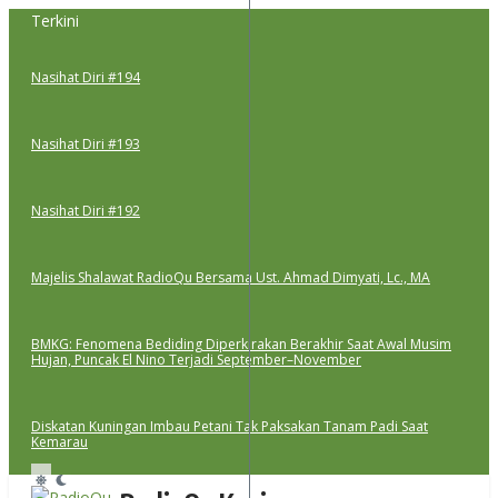
Lewati
Terkini
ke
konten
Nasihat Diri #194
Nasihat Diri #193
Nasihat Diri #192
Majelis Shalawat RadioQu Bersama Ust. Ahmad Dimyati, Lc., MA
BMKG: Fenomena Bediding Diperkirakan Berakhir Saat Awal Musim
Hujan, Puncak El Nino Terjadi September–November
Diskatan Kuningan Imbau Petani Tak Paksakan Tanam Padi Saat
Kemarau