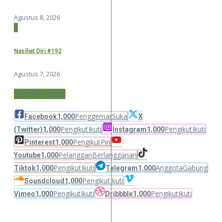
Agustus 8, 2026
3
Nasihat Diri #192
Agustus 7, 2026
Social Icons
Penggemar
Suka
Facebook
1,000
X
Pengikut
Ikuti
Pengikut
Ikuti
(Twitter)
1,000
Instagram
1,000
Pengikut
Pin
Pinterest
1,000
Pelanggan
Berlangganan
Youtube
1,000
Pengikut
Ikuti
Anggota
Gabung
Tiktok
1,000
Telegram
1,000
Pengikut
Ikuti
Soundcloud
1,000
Pengikut
Ikuti
Pengikut
Ikuti
Vimeo
1,000
Dribbble
1,000