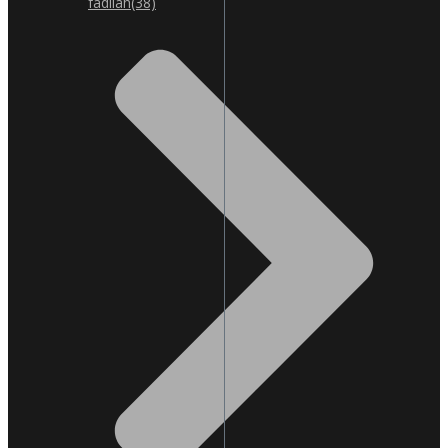
fadilah
(38)