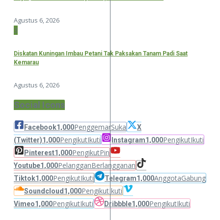
Agustus 6, 2026
3
Diskatan Kuningan Imbau Petani Tak Paksakan Tanam Padi Saat
Kemarau
Agustus 6, 2026
Social Icons
Penggemar
Suka
Facebook
1,000
X
Pengikut
Ikuti
Pengikut
Ikuti
(Twitter)
1,000
Instagram
1,000
Pengikut
Pin
Pinterest
1,000
Pelanggan
Berlangganan
Youtube
1,000
Pengikut
Ikuti
Anggota
Gabung
Tiktok
1,000
Telegram
1,000
Pengikut
Ikuti
Soundcloud
1,000
Pengikut
Ikuti
Pengikut
Ikuti
Vimeo
1,000
Dribbble
1,000