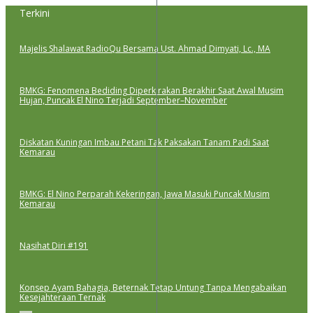
Lewati
Terkini
ke
konten
Majelis Shalawat RadioQu Bersama Ust. Ahmad Dimyati, Lc., MA
BMKG: Fenomena Bediding Diperkirakan Berakhir Saat Awal Musim
Hujan, Puncak El Nino Terjadi September–November
Diskatan Kuningan Imbau Petani Tak Paksakan Tanam Padi Saat
Kemarau
BMKG: El Nino Perparah Kekeringan, Jawa Masuki Puncak Musim
Kemarau
Nasihat Diri #191
Konsep Ayam Bahagia, Beternak Tetap Untung Tanpa Mengabaikan
Kesejahteraan Ternak