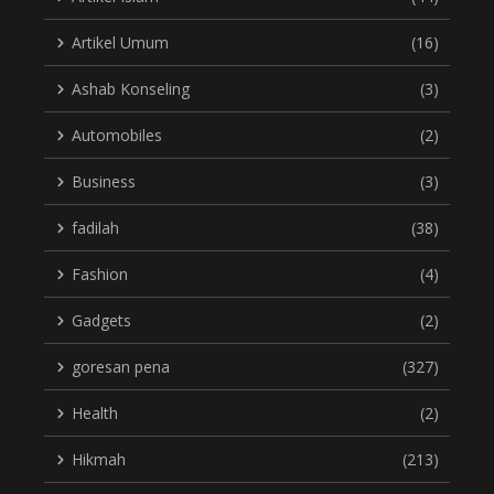
Artikel Umum
(16)
Ashab Konseling
(3)
Automobiles
(2)
Business
(3)
fadilah
(38)
Fashion
(4)
Gadgets
(2)
goresan pena
(327)
Health
(2)
Hikmah
(213)