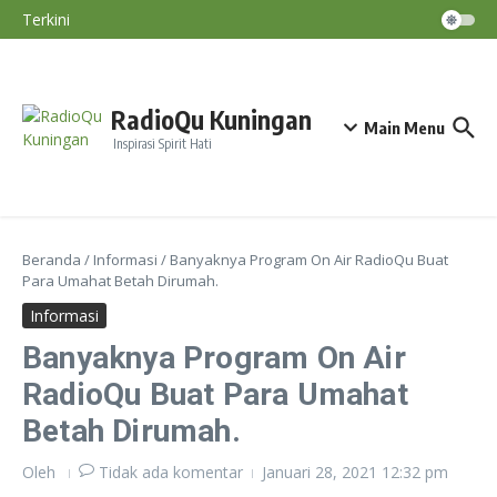
Ahmad Dimyati, Lc., MA
Lewati ke konten
BMKG: Fenomena Bediding Diperkirakan
Terkini
Berakhir Saat Awal Musim Hujan, Puncak El
Nino Terjadi September–November
Diskatan Kuningan Imbau Petani Tak
Paksakan Tanam Padi Saat Kemarau
RadioQu Kuningan
Main Menu
Inspirasi Spirit Hati
Beranda
/
Informasi
/
Banyaknya Program On Air RadioQu Buat
Para Umahat Betah Dirumah.
Informasi
Banyaknya Program On Air
RadioQu Buat Para Umahat
Betah Dirumah.
Oleh
Tidak ada komentar
Januari 28, 2021
12:32 pm