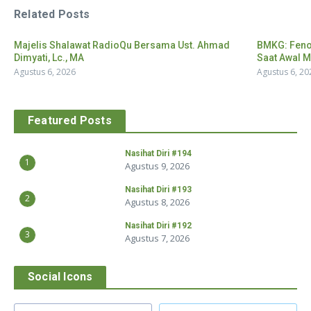
Related Posts
Majelis Shalawat RadioQu Bersama Ust. Ahmad
BMKG: Feno
Dimyati, Lc., MA
Saat Awal M
Agustus 6, 2026
Agustus 6, 20
Featured Posts
Nasihat Diri #194
1
Agustus 9, 2026
Nasihat Diri #193
2
Agustus 8, 2026
Nasihat Diri #192
3
Agustus 7, 2026
Social Icons