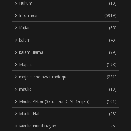
Hukum
(10)
Informasi
(6919)
Kajian
(85)
kalam
(43)
kalam ulama
(99)
Majelis
(198)
majelis sholawat radioqu
(231)
maulid
(19)
Maulid Akbar (Satu Hati Di Al-Bahjah)
(101)
Maulid Nabi
(28)
Maulid Nurul Hayah
(6)