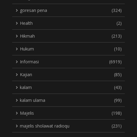
goresan pena
(324)
Health
(2)
Hikmah
(213)
Hukum
(10)
Informasi
(6919)
Kajian
(85)
kalam
(43)
kalam ulama
(99)
Majelis
(198)
majelis sholawat radioqu
(231)