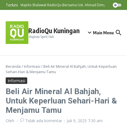
Lewati ke konten
Terkini
Majelis Shalawat RadioQu Bersama Ust. Ahmad Dimyati, Lc., MA
RadioQu Kuningan
Main Menu
Inspirasi Spirit Hati
Beranda
/
Informasi
/
Beli Air Mineral Al Bahjah, Untuk Keperluan
Sehari-Hari & Menjamu Tamu
Informasi
Beli Air Mineral Al Bahjah,
Untuk Keperluan Sehari-Hari &
Menjamu Tamu
Oleh
Tidak ada komentar
Juli 9, 2025
7:30 am