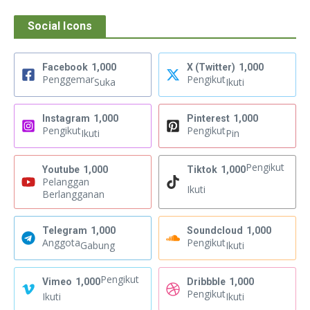
Social Icons
Facebook
1,000
X (Twitter)
1,000
Penggemar
Pengikut
Suka
Ikuti
Instagram
1,000
Pinterest
1,000
Pengikut
Pengikut
Ikuti
Pin
Pengikut
Youtube
1,000
Tiktok
1,000
Pelanggan
Ikuti
Berlangganan
Telegram
1,000
Soundcloud
1,000
Anggota
Pengikut
Gabung
Ikuti
Pengikut
Vimeo
1,000
Dribbble
1,000
Pengikut
Ikuti
Ikuti