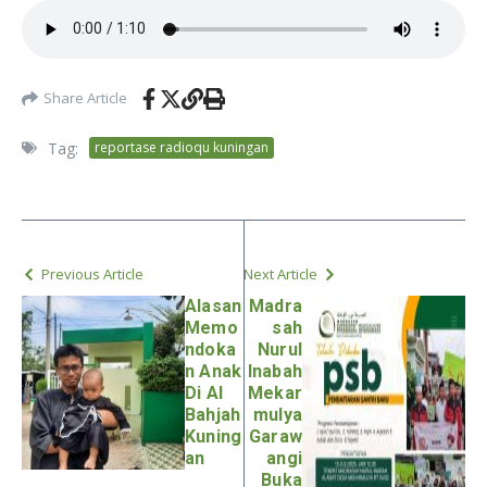
Share Article
Tag:
reportase radioqu kuningan
Previous Article
Next Article
Alasan
Madra
Memo
sah
ndoka
Nurul
n Anak
Inabah
Di Al
Mekar
Bahjah
mulya
Kuning
Garaw
an
angi
Buka