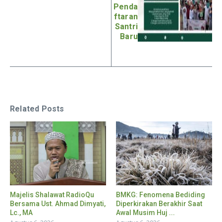
Penda
ftaran
Santri
Baru
Related Posts
Majelis Shalawat RadioQu
BMKG: Fenomena Bediding
Bersama Ust. Ahmad Dimyati,
Diperkirakan Berakhir Saat
Lc., MA
Awal Musim Huj ...