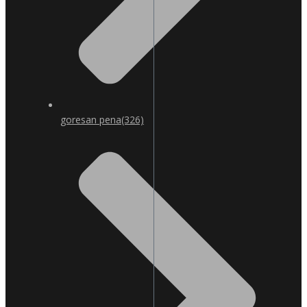
goresan pena
(326)