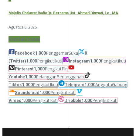
Majelis Shalawat RadioQu Bersama Ust. Ahmad Dimyati, Lc., MA
Agustus 6, 2026
Social Icons
Penggemar
Suka
Facebook
1,000
X
Pengikut
Ikuti
Pengikut
Ikuti
(Twitter)
1,000
Instagram
1,000
Pengikut
Pin
Pinterest
1,000
Pelanggan
Berlangganan
Youtube
1,000
Pengikut
Ikuti
Anggota
Gabung
Tiktok
1,000
Telegram
1,000
Pengikut
Ikuti
Soundcloud
1,000
Pengikut
Ikuti
Pengikut
Ikuti
Vimeo
1,000
Dribbble
1,000