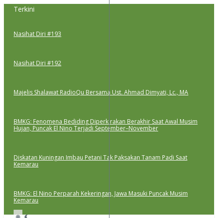
Lewati
Terkini
ke
konten
Nasihat Diri #193
Nasihat Diri #192
Majelis Shalawat RadioQu Bersama Ust. Ahmad Dimyati, Lc., MA
BMKG: Fenomena Bediding Diperkirakan Berakhir Saat Awal Musim
Hujan, Puncak El Nino Terjadi September–November
Diskatan Kuningan Imbau Petani Tak Paksakan Tanam Padi Saat
Kemarau
BMKG: El Nino Perparah Kekeringan, Jawa Masuki Puncak Musim
Kemarau