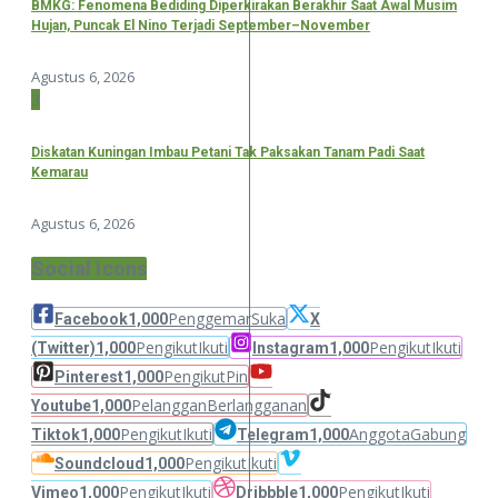
BMKG: Fenomena Bediding Diperkirakan Berakhir Saat Awal Musim
Hujan, Puncak El Nino Terjadi September–November
Agustus 6, 2026
3
Diskatan Kuningan Imbau Petani Tak Paksakan Tanam Padi Saat
Kemarau
Agustus 6, 2026
Social Icons
Penggemar
Suka
Facebook
1,000
X
Pengikut
Ikuti
Pengikut
Ikuti
(Twitter)
1,000
Instagram
1,000
Pengikut
Pin
Pinterest
1,000
Pelanggan
Berlangganan
Youtube
1,000
Pengikut
Ikuti
Anggota
Gabung
Tiktok
1,000
Telegram
1,000
Pengikut
Ikuti
Soundcloud
1,000
Pengikut
Ikuti
Pengikut
Ikuti
Vimeo
1,000
Dribbble
1,000