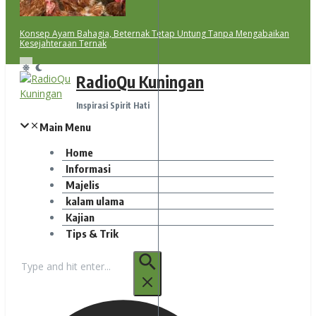
Konsep Ayam Bahagia, Beternak Tetap Untung Tanpa Mengabaikan
Kesejahteraan Ternak
RadioQu Kuningan
Inspirasi Spirit Hati
Main Menu
Home
Informasi
Majelis
kalam ulama
Kajian
Tips & Trik
Pencarian
untuk: