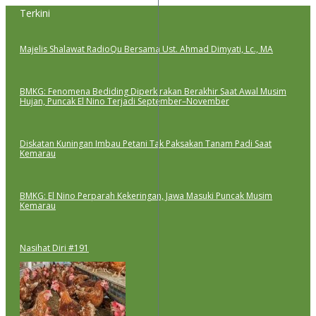
Lewati
Terkini
ke
konten
Majelis Shalawat RadioQu Bersama Ust. Ahmad Dimyati, Lc., MA
BMKG: Fenomena Bediding Diperkirakan Berakhir Saat Awal Musim
Hujan, Puncak El Nino Terjadi September–November
Diskatan Kuningan Imbau Petani Tak Paksakan Tanam Padi Saat
Kemarau
BMKG: El Nino Perparah Kekeringan, Jawa Masuki Puncak Musim
Kemarau
Nasihat Diri #191