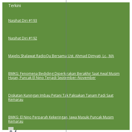
Lewati
Terkini
ke
konten
Nasihat Diri #193
Nasihat Diri #192
Majelis Shalawat RadioQu Bersama Ust. Ahmad Dimyati, Lc., MA
BMKG: Fenomena Bediding Diperkirakan Berakhir Saat Awal Musim
Hujan, Puncak El Nino Terjadi September–November
Diskatan Kuningan Imbau Petani Tak Paksakan Tanam Padi Saat
Kemarau
BMKG: El Nino Perparah Kekeringan, Jawa Masuki Puncak Musim
Kemarau