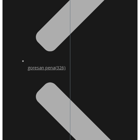
goresan pena
(326)