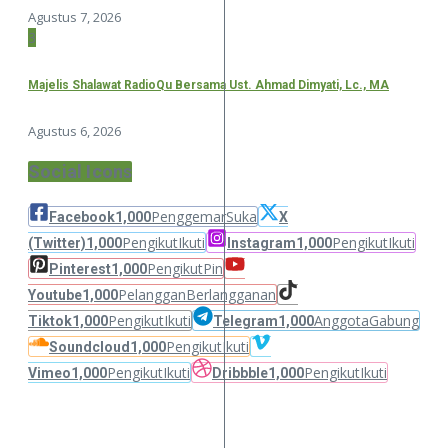
Agustus 7, 2026
3
Majelis Shalawat RadioQu Bersama Ust. Ahmad Dimyati, Lc., MA
Agustus 6, 2026
Social Icons
Penggemar
Suka
Facebook
1,000
X
Pengikut
Ikuti
Pengikut
Ikuti
(Twitter)
1,000
Instagram
1,000
Pengikut
Pin
Pinterest
1,000
Pelanggan
Berlangganan
Youtube
1,000
Pengikut
Ikuti
Anggota
Gabung
Tiktok
1,000
Telegram
1,000
Pengikut
Ikuti
Soundcloud
1,000
Pengikut
Ikuti
Pengikut
Ikuti
Vimeo
1,000
Dribbble
1,000