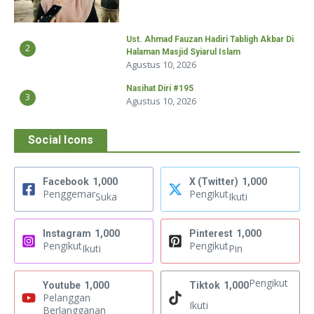
Ust. Ahmad Fauzan Hadiri Tabligh Akbar Di
2
Halaman Masjid Syiarul Islam
Agustus 10, 2026
Nasihat Diri #195
3
Agustus 10, 2026
Social Icons
Facebook
1,000
X (Twitter)
1,000
Penggemar
Pengikut
Suka
Ikuti
Instagram
1,000
Pinterest
1,000
Pengikut
Pengikut
Ikuti
Pin
Pengikut
Youtube
1,000
Tiktok
1,000
Pelanggan
Ikuti
Berlangganan