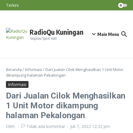
Lewati ke konten
Nasihat Diri #195
Terkini
Nasihat Diri #194
Nasihat Diri #193
Nasihat Diri #192
RadioQu Kuningan
Main Menu
Inspirasi Spirit Hati
Beranda
/
Informasi
/
Dari Jualan Cilok Menghasilkan 1 Unit Motor
dikampung halaman Pekalongan
Informasi
Dari Jualan Cilok Menghasilkan
1 Unit Motor dikampung
halaman Pekalongan
Oleh
Tidak ada komentar
Juli 7, 2022
12:32 pm