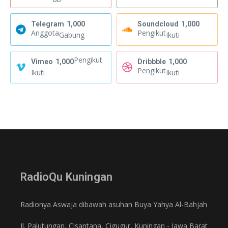
Telegram
1,000
Soundcloud
1,000
Anggota
Pengikut
Gabung
Ikuti
Pengikut
Vimeo
1,000
Dribbble
1,000
Pengikut
Ikuti
Ikuti
RadioQu Kuningan
Radionya Aswaja dibawah asuhan Buya Yahya Al-Bahjah
Jl. Palutungan, Cisantana, Cigugur, Kuningan - Jawa Barat