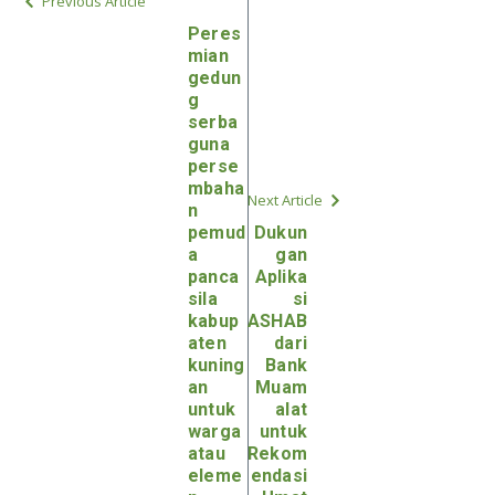
Previous Article
Peres
mian
gedun
g
serba
guna
perse
mbaha
Next Article
n
pemud
Dukun
a
gan
panca
Aplika
sila
si
kabup
ASHAB
aten
dari
kuning
Bank
an
Muam
untuk
alat
warga
untuk
atau
Rekom
eleme
endasi