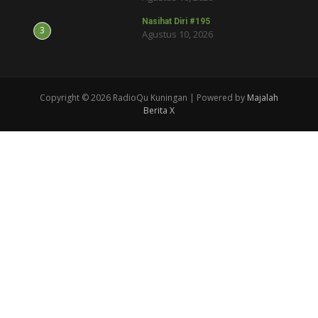
Nasihat Diri #195
3
Agustus 10, 2026
Copyright © 2026 RadioQu Kuningan | Powered by
Majalah
Berita X