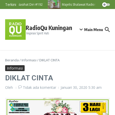
Lewati ke konten
Terkini
Nasihat Diri #192
Majelis Shalawat RadioQu Bersama Us
RadioQu Kuningan
Main Menu
Inspirasi Spirit Hati
Beranda
/
Informasi
/
DIKLAT CINTA
Informasi
DIKLAT CINTA
Oleh
Tidak ada komentar
Januari 30, 2020
5:30 am