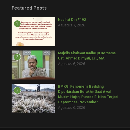
Featured Posts
Nasihat Diri #192
1
Agustus 7, 2026
Majelis Shalawat RadioQu Bersama
2
Ust. Ahmad Dimyati, Lc., MA
Agustus 6, 2026
BMKG: Fenomena Bediding
3
Diperkirakan Berakhir Saat Awal
Musim Hujan, Puncak El Nino Terjadi
September–November
Agustus 6, 2026