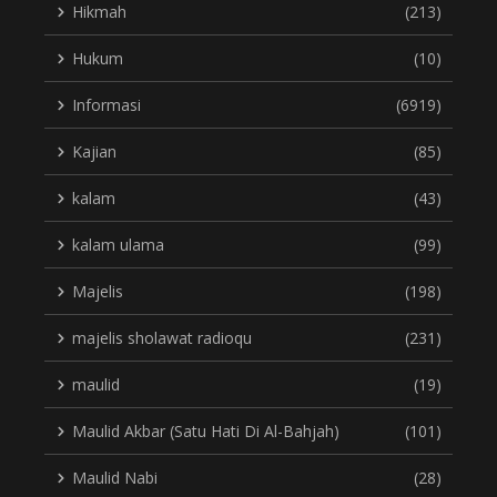
Hikmah
(213)
Hukum
(10)
Informasi
(6919)
Kajian
(85)
kalam
(43)
kalam ulama
(99)
Majelis
(198)
majelis sholawat radioqu
(231)
maulid
(19)
Maulid Akbar (Satu Hati Di Al-Bahjah)
(101)
Maulid Nabi
(28)