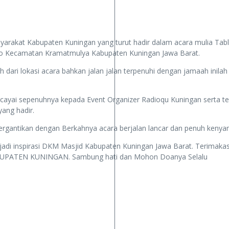
yarakat Kabupaten Kuningan yang turut hadir dalam acara mulia Tabl
so Kecamatan Kramatmulya Kabupaten Kuningan Jawa Barat.
 dari lokasi acara bahkan jalan jalan terpenuhi dengan jamaah inila
 sepenuhnya kepada Event Organizer Radioqu Kuningan serta ters
ang hadir.
tergantikan dengan Berkahnya acara berjalan lancar dan penuh keny
enjadi inspirasi DKM Masjid Kabupaten Kuningan Jawa Barat. Terima
ABUPATEN KUNINGAN. Sambung hati dan Mohon Doanya Selalu