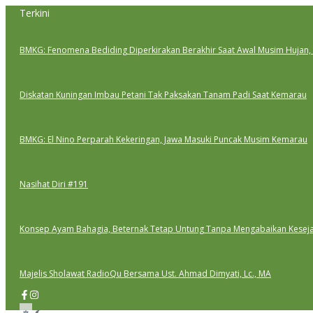
Lewati
Terkini
ke
konten
BMKG: Fenomena Bediding Diperkirakan Berakhir Saat Awal Musim Hujan,
Diskatan Kuningan Imbau Petani Tak Paksakan Tanam Padi Saat Kemarau
BMKG: El Nino Perparah Kekeringan, Jawa Masuki Puncak Musim Kemarau
Nasihat Diri #191
Konsep Ayam Bahagia, Beternak Tetap Untung Tanpa Mengabaikan Kesej
Majelis Sholawat RadioQu Bersama Ust. Ahmad Dimyati, Lc., MA