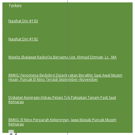
Lewati
Terkini
ke
konten
Nasihat Diri #193
Nasihat Diri #192
Majelis Shalawat RadioQu Bersama Ust. Ahmad Dimyati, Lc., MA
BMKG: Fenomena Bediding Diperkirakan Berakhir Saat Awal Musim
Hujan, Puncak El Nino Terjadi September–November
Diskatan Kuningan Imbau Petani Tak Paksakan Tanam Padi Saat
Kemarau
BMKG: El Nino Perparah Kekeringan, Jawa Masuki Puncak Musim
Kemarau