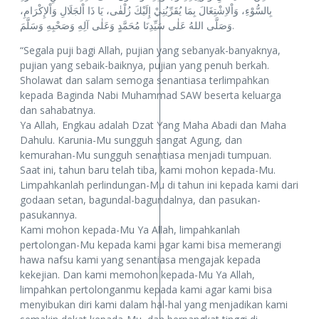
بِالسُّوْءِ، وَاْلاِشْتِغَالَ بِمَا يُقَرِّبُنِيْ إِلَيْكَ زُلْفٰى، يَا ذَا اْلجَلَالِ وَاْلإِكْرَامِ،
وَصَلَّى اللهُ عَلٰى سَيِّدِنَا مُحَمَّدٍ وَعَلٰى آلِهِ وَصَحْبِهِ وَسَلَّمَ.
“Segala puji bagi Allah, pujian yang sebanyak-banyaknya,
pujian yang sebaik-baiknya, pujian yang penuh berkah.
Sholawat dan salam semoga senantiasa terlimpahkan
kepada Baginda Nabi Muhammad SAW beserta keluarga
dan sahabatnya.
Ya Allah, Engkau adalah Dzat Yang Maha Abadi dan Maha
Dahulu. Karunia-Mu sungguh sangat Agung, dan
kemurahan-Mu sungguh senantiasa menjadi tumpuan.
Saat ini, tahun baru telah tiba, kami mohon kepada-Mu.
Limpahkanlah perlindungan-Mu di tahun ini kepada kami dari
godaan setan, bagundal-bagundalnya, dan pasukan-
pasukannya.
Kami mohon kepada-Mu Ya Allah, limpahkanlah
pertolongan-Mu kepada kami agar kami bisa memerangi
hawa nafsu kami yang senantiasa mengajak kepada
kekejian. Dan kami memohon kepada-Mu Ya Allah,
limpahkan pertolonganmu kepada kami agar kami bisa
menyibukan diri kami dalam hal-hal yang menjadikan kami