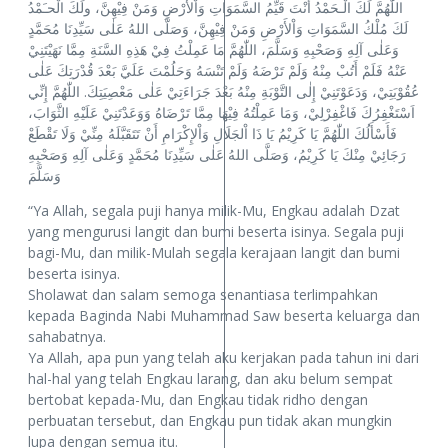
اللّٰهُمَّ لَكَ الْـحَمْدُ أنْتَ قَيِّمُ السَّمَوَاتِ وَاْلأَرْضِ وَمَنْ فِيْهِنَّ، ولَكَ الْحـَمْدُ
لَكَ مُلْكُ السَّمَوَاتِ وَاْلأَرْضِ وَمَنْ فِيْهِنَّ، وَصَلَّى اللهُ عَلٰى سَيِّدِنَا مُحَمَّدٍ
وَعَلٰى آلِهِ وَصَحْبِهِ وَسَلَّمَ، اللّٰهُمَّ مَا عَمِلْتُ فِيْ هَذِهِ السَّنَةِ مِمَّا نَهَيْتَنِيْ
عَنْهُ فَلَمْ أَتُبْ مِنْهُ وَلَمْ تَرْضَهُ وَلَمْ تَنْسَهُ وَحَلُمْتَ عَلَيَّ بَعْدَ قُدْرَتِكَ عَلٰى
عُقُوْبَتِيْ، وَدَعَوْتَنِيْ إِلٰى التَّوْبَةِ مِنْهُ بَعْدَ جَرَاءَتِيْ عَلٰى مَعْصِيَتِكَ. اللّٰهُمَّ إِنِّي
اَسْتَغْفِرُكَ فَاغْفِرْلِيْ، وَمَا عَمِلْتُهُ فِيْهَا مِمَّا تَرْضَاهُ وَوَعَدْتَنِيْ عَلَيْهِ الثَّوَابَ،
فَأَسْأَلُكَ اللّٰهُمَّ يَا كَرِيْمُ يَا ذَا اْلجَلَالِ وَاْلإِكْرَامِ أَنْ تَتَقَبَّلَهُ مِنِّيْ وَلَا تَقْطَعْ
رَجَائِيْ مِنْكَ يَا كَرِيْمُ، وَصَلَّى اللهُ عَلٰى سَيِّدِنَا مُحَمَّدٍ وَعَلٰى آلِهِ وَصَحْبِهِ
وَسَلَّمَ
“Ya Allah, segala puji hanya milik-Mu, Engkau adalah Dzat
yang mengurusi langit dan bumi beserta isinya. Segala puji
bagi-Mu, dan milik-Mulah segala kerajaan langit dan bumi
beserta isinya.
Sholawat dan salam semoga senantiasa terlimpahkan
kepada Baginda Nabi Muhammad Saw beserta keluarga dan
sahabatnya.
Ya Allah, apa pun yang telah aku kerjakan pada tahun ini dari
hal-hal yang telah Engkau larang, dan aku belum sempat
bertobat kepada-Mu, dan Engkau tidak ridho dengan
perbuatan tersebut, dan Engkau pun tidak akan mungkin
lupa dengan semua itu.