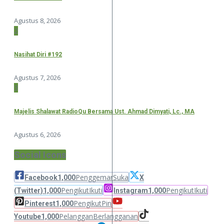
Agustus 8, 2026
2
Nasihat Diri #192
Agustus 7, 2026
3
Majelis Shalawat RadioQu Bersama Ust. Ahmad Dimyati, Lc., MA
Agustus 6, 2026
Social Icons
Penggemar
Suka
Facebook
1,000
X
Pengikut
Ikuti
Pengikut
Ikuti
(Twitter)
1,000
Instagram
1,000
Pengikut
Pin
Pinterest
1,000
Pelanggan
Berlangganan
Youtube
1,000