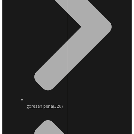
goresan pena
(326)