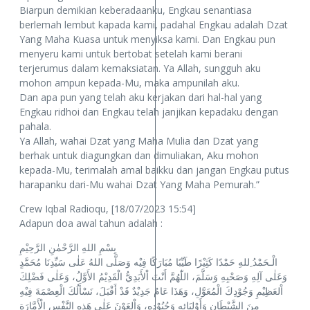
Biarpun demikian keberadaanku, Engkau senantiasa
berlemah lembut kapada kami, padahal Engkau adalah Dzat
Yang Maha Kuasa untuk menyiksa kami. Dan Engkau pun
menyeru kami untuk bertobat setelah kami berani
terjerumus dalam kemaksiatan. Ya Allah, sungguh aku
mohon ampun kepada-Mu, maka ampunilah aku.
Dan apa pun yang telah aku kerjakan dari hal-hal yang
Engkau ridhoi dan Engkau telah janjikan kepadaku dengan
pahala.
Ya Allah, wahai Dzat yang Maha Mulia dan Dzat yang
berhak untuk diagungkan dan dimuliakan, Aku mohon
kepada-Mu, terimalah amal baikku dan jangan Engkau putus
harapanku dari-Mu wahai Dzat Yang Maha Pemurah.”
Crew Iqbal Radioqu, [18/07/2023 15:54]
Adapun doa awal tahun adalah :
بِسْمِ اللهِ الرَّحْمٰنِ الرَّحِيْمِ
الْـحَمْدُ ِللهِ حَمْدًا كَثِيْرًا طَيِّبًا مُبَارَكًا فِيْه وَصَلَّى اللهُ عَلٰى سَيِّدِنَا مُحَمَّدٍ
وَعَلٰى آلِهِ وَصَحْبِهِ وَسَلَّمَ، اللّٰهُمَّ أَنْتَ اْلأَبَدِيُّ الْقَدِيْمُ الأَوَّلُ، وَعَلٰى فَضْلِكَ
اْلعَظِيْمِ وَجُوْدِكَ الْمُعَوَّلِ، وَهَذَا عَامٌ جَدِيْدٌ قَدْ أَقْبَلَ، نَسْأَلُكَ الْعِصْمَةَ فِيْهِ
مِنَ الشَّيْطَانِ وَأَوْلِيَائِهِ وَجُنُوْدِهِ، وَاْلعَوْنَ عَلٰى هَذِهِ النَّفْسِ الْأَمَّارَةِ