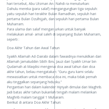
hari tersebut, Abu Utsman An- Nahdi ra menuturkan:
Dahulu mereka (para salaf) mengangungkan tiga sepuluh:
yaitu sepuluh hari terakhir Bulan Ramadhan, sepuluh hari
pertama Bulan Dzulhijjah, dan sepuluh hari pertama Bulan
Muharram.
Para ulama dan salaf menganjurkan untuk banyak
melakukan amal- amal saleh di sepanjang Bulan Muharram,
seperti :
Doa Akhir Tahun dan Awal Tahun
Syaikh Allamah Ad-Dairabi dalam fawaidnya menukilkan dari
Allamah Jamaluddiin Sibth Ibnu Jauzi dari Syaikh Umar bin
Qudamah al-Maqdisi mengenai doa awal tahun dan doa
akhir tahun, beliau mengatakan: “Guru-guru kami selalu
mewasiatkan untuk membaca doa ini, maka tidak pernah
aku tinggalkan sepanjang hidupku.”
Pergantian hari dalam kalender Hijriyah dimulai dari Maghrib.
Jadi batas akhir tahun bukanlah tengah malam melainkan
Maghrib malam tanggal 1 Muharam.
Berikut di antara Doa Akhir Tahun: