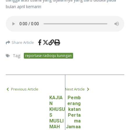
bulan april kemarin
Share Article
Tag:
reportase radioqu kuningan
Previous Article
Next Article
KAJIA
Pemb
N
erang
KHUSU
katan
S
Perta
MUSLI
ma
MAH
Jamaa