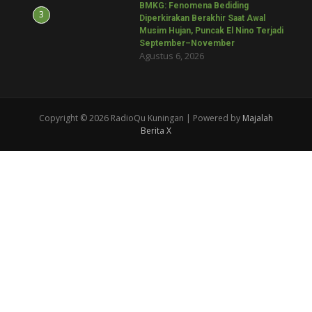
BMKG: Fenomena Bediding
3
Diperkirakan Berakhir Saat Awal
Musim Hujan, Puncak El Nino Terjadi
September–November
Agustus 6, 2026
Copyright © 2026 RadioQu Kuningan | Powered by
Majalah
Berita X