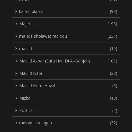
kalam ulama
(99)
Majelis
(198)
majelis sholawat radioqu
(231)
maulid
(19)
Maulid Akbar (Satu Hati Di Al-Bahjah)
(101)
Maulid Nabi
(28)
Maulid Nurul Hayah
(6)
Mizka
(18)
Politics
(2)
radioqu kuningan
(32)