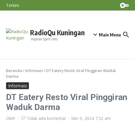
Nino Terjadi September–November
Lewati ke konten
Terkini
Diskatan Kuningan Imbau Petani Tak
Paksakan Tanam Padi Saat Kemarau
BMKG: El Nino Perparah Kekeringan, Jawa
Masuki Puncak Musim Kemarau
Nasihat Diri #191
RadioQu Kuningan
Main Menu
Inspirasi Spirit Hati
Beranda
/
Informasi
/
DT Eatery Resto Viral Pinggiran Waduk
Darma
Informasi
DT Eatery Resto Viral Pinggiran
Waduk Darma
Oleh
Tidak ada komentar
Mei 9, 2024
7:32 am