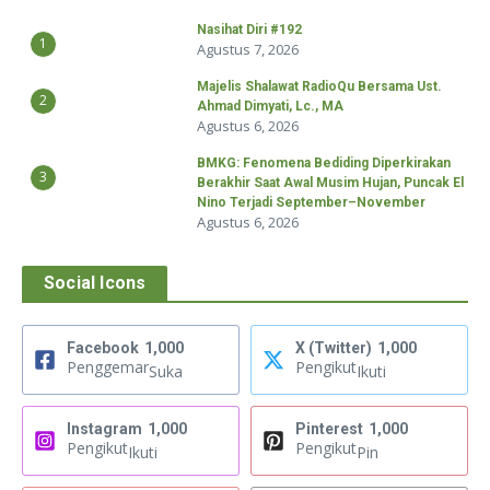
Nasihat Diri #192
1
Agustus 7, 2026
Majelis Shalawat RadioQu Bersama Ust.
2
Ahmad Dimyati, Lc., MA
Agustus 6, 2026
BMKG: Fenomena Bediding Diperkirakan
3
Berakhir Saat Awal Musim Hujan, Puncak El
Nino Terjadi September–November
Agustus 6, 2026
Social Icons
Facebook
1,000
X (Twitter)
1,000
Penggemar
Pengikut
Suka
Ikuti
Instagram
1,000
Pinterest
1,000
Pengikut
Pengikut
Ikuti
Pin