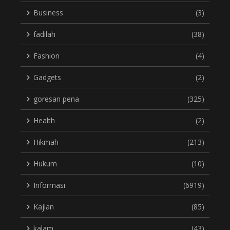
Business
(3)
fadilah
(38)
Fashion
(4)
Gadgets
(2)
goresan pena
(325)
Health
(2)
Hikmah
(213)
Hukum
(10)
Informasi
(6919)
Kajian
(85)
kalam
(43)