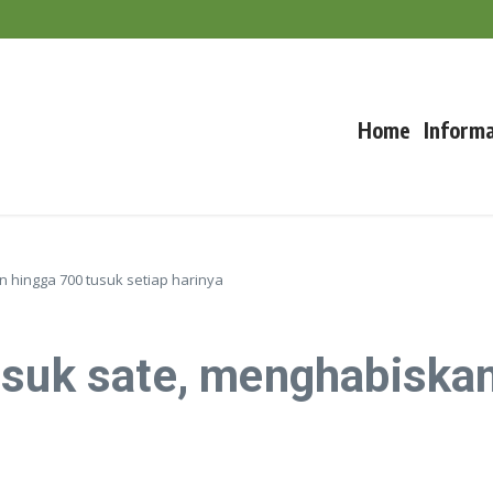
uncak Musim Kemarau
a Mengabaikan Kesejahteraan Ternak
Home
Informa
 hingga 700 tusuk setiap harinya
usuk sate, menghabiska