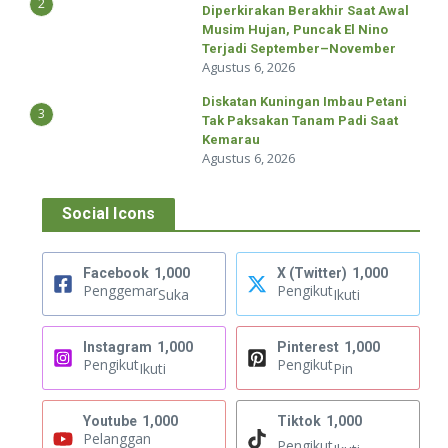
2
Diperkirakan Berakhir Saat Awal
Musim Hujan, Puncak El Nino
Terjadi September–November
Agustus 6, 2026
Diskatan Kuningan Imbau Petani
3
Tak Paksakan Tanam Padi Saat
Kemarau
Agustus 6, 2026
Social Icons
Facebook
1,000
X (Twitter)
1,000
Penggemar
Pengikut
Suka
Ikuti
Instagram
1,000
Pinterest
1,000
Pengikut
Pengikut
Ikuti
Pin
Youtube
1,000
Tiktok
1,000
Pelanggan
Pengikut