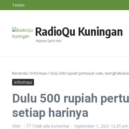
Lewati ke konten
Terkini
BMKG: El Nino Perparah Kekeringan, Jawa Masuki P
Nasihat Diri #191
Konsep Ayam Bahagia, Beternak Tetap Untung Tanp
RadioQu Kuningan
Inspirasi Spirit Hati
Beranda
/
Informasi
/
Dulu 500 rupiah pertusuk sate, menghabiskan
Informasi
Dulu 500 rupiah pert
setiap harinya
Oleh
Tidak ada komentar
September 1, 2021
12:35 pm