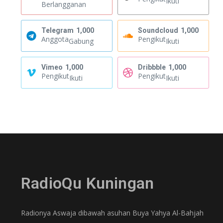
Ikuti
Berlangganan
Telegram
1,000
Soundcloud
1,000
Anggota
Pengikut
Gabung
Ikuti
Vimeo
1,000
Dribbble
1,000
Pengikut
Pengikut
Ikuti
Ikuti
RadioQu Kuningan
Radionya Aswaja dibawah asuhan Buya Yahya Al-Bahjah