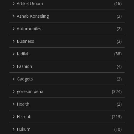
Artikel Umum
(16)
Ashab Konseling
(3)
Automobiles
(2)
Business
(3)
fadilah
(38)
Fashion
(4)
Gadgets
(2)
goresan pena
(324)
Health
(2)
Hikmah
(213)
Hukum
(10)