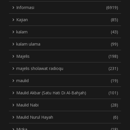
Informasi
(6919)
Kajian
(85)
kalam
(43)
kalam ulama
(99)
Majelis
(198)
majelis sholawat radioqu
(231)
maulid
(19)
Maulid Akbar (Satu Hati Di Al-Bahjah)
(101)
Maulid Nabi
(28)
Maulid Nurul Hayah
(6)
Mizka
(18)