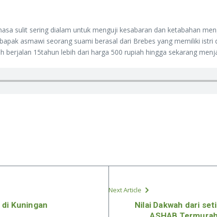
masa sulit sering dialam untuk menguji kesabaran dan ketabahan me
bapak asmawi seorang suami berasal dari Brebes yang memiliki istri d
 berjalan 15tahun lebih dari harga 500 rupiah hingga sekarang menjad
Next Article
 di Kuningan
Nilai Dakwah dari set
ASHAB Termurah 