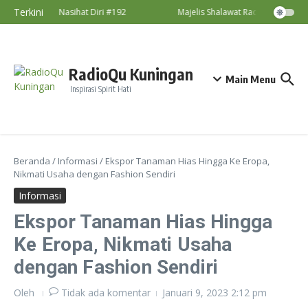
Lewati ke konten
Terkini
Nasihat Diri #192
Majelis Shalawat RadioQu Bersama
RadioQu Kuningan
Main Menu
Inspirasi Spirit Hati
Beranda
/
Informasi
/
Ekspor Tanaman Hias Hingga Ke Eropa,
Nikmati Usaha dengan Fashion Sendiri
Informasi
Ekspor Tanaman Hias Hingga
Ke Eropa, Nikmati Usaha
dengan Fashion Sendiri
Oleh
Tidak ada komentar
Januari 9, 2023
2:12 pm