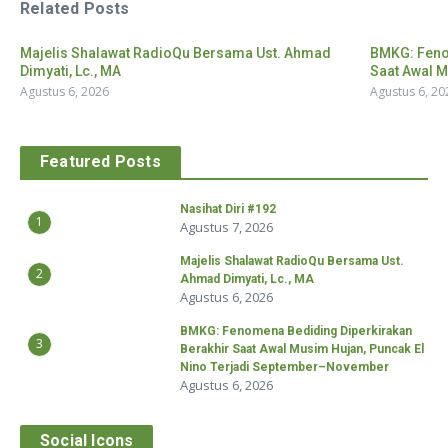
Related Posts
Majelis Shalawat RadioQu Bersama Ust. Ahmad
BMKG: Feno
Dimyati, Lc., MA
Saat Awal M
Agustus 6, 2026
Agustus 6, 20
Featured Posts
Nasihat Diri #192
1
Agustus 7, 2026
Majelis Shalawat RadioQu Bersama Ust.
2
Ahmad Dimyati, Lc., MA
Agustus 6, 2026
BMKG: Fenomena Bediding Diperkirakan
3
Berakhir Saat Awal Musim Hujan, Puncak El
Nino Terjadi September–November
Agustus 6, 2026
Social Icons