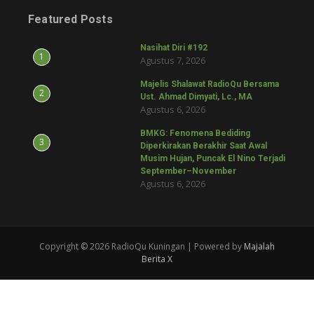
Featured Posts
Nasihat Diri #192
1
Agustus 7, 2026
Majelis Shalawat RadioQu Bersama
2
Ust. Ahmad Dimyati, Lc., MA
Agustus 6, 2026
BMKG: Fenomena Bediding
3
Diperkirakan Berakhir Saat Awal
Musim Hujan, Puncak El Nino Terjadi
September–November
Agustus 6, 2026
Copyright © 2026 RadioQu Kuningan | Powered by
Majalah
Berita X