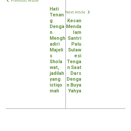
Previous Article
Hati
Next Article
Tenan
g
Kesan
Denga
Menda
n
lam
Mengh
Santri
adiri
Palu
Majeli
Sulaw
s
esi
Shola
Tenga
wat,
n Saat
jadilah
Dars
yang
Denga
istiqo
n Buya
mah
Yahya