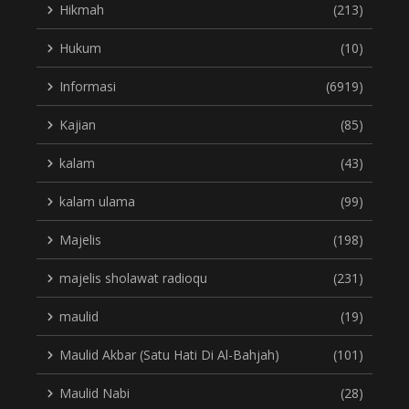
Hikmah
(213)
Hukum
(10)
Informasi
(6919)
Kajian
(85)
kalam
(43)
kalam ulama
(99)
Majelis
(198)
majelis sholawat radioqu
(231)
maulid
(19)
Maulid Akbar (Satu Hati Di Al-Bahjah)
(101)
Maulid Nabi
(28)