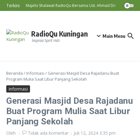
Lewati ke konten
Terkini
Majelis Shalawat RadioQu Bersama Ust. Ahmad Dimyati, Lc., MA
RadioQu Kuningan
Main Menu
Inspirasi Spirit Hati
Beranda
/
Informasi
/
Generasi Masjid Desa Rajadanu Buat
Program Mulia Saat Libur Panjang Sekolah
Informasi
Generasi Masjid Desa Rajadanu
Buat Program Mulia Saat Libur
Panjang Sekolah
Oleh
Tidak ada komentar
Juli 12, 2024
3:35 pm