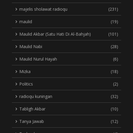
majelis sholawat radioqu
(231)
maulid
(19)
Maulid Akbar (Satu Hati Di Al-Bahjah)
(101)
Maulid Nabi
(28)
Maulid Nurul Hayah
(6)
Mizka
(18)
Politics
(2)
radioqu kuningan
(32)
Tabligh Akbar
(10)
Tanya Jawab
(12)