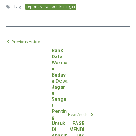
Tag:
reportase radioqu kuningan
Previous Article
Bank
Data
Warisa
n
Buday
a Desa
Jagar
a
Sanga
t
Pentin
Next Article
g
Untuk
FASE
Di
MENDI
Abadik
DIK