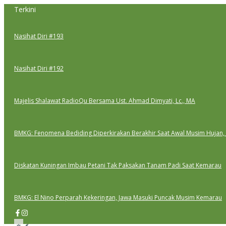
Lewati
Terkini
ke
konten
Nasihat Diri #193
Nasihat Diri #192
Majelis Shalawat RadioQu Bersama Ust. Ahmad Dimyati, Lc., MA
BMKG: Fenomena Bediding Diperkirakan Berakhir Saat Awal Musim Hujan,
Diskatan Kuningan Imbau Petani Tak Paksakan Tanam Padi Saat Kemarau
BMKG: El Nino Perparah Kekeringan, Jawa Masuki Puncak Musim Kemarau