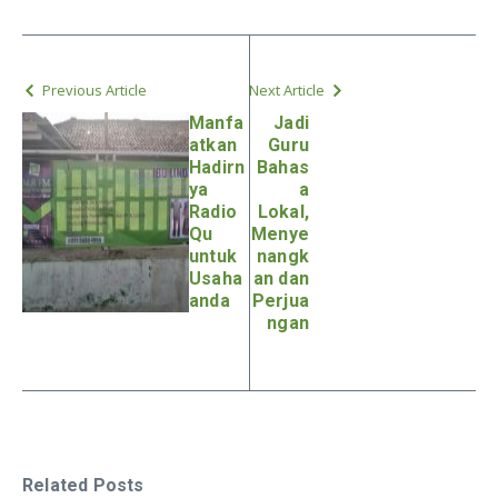
Previous Article
Next Article
Manfa
Jadi
atkan
Guru
Hadirn
Bahas
ya
a
Radio
Lokal,
Qu
Menye
untuk
nangk
Usaha
an dan
anda
Perjua
ngan
Related Posts