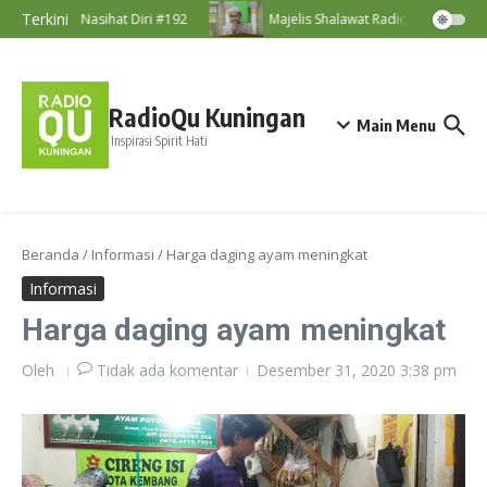
Lewati ke konten
Terkini
Nasihat Diri #192
Majelis Shalawat RadioQu Bersama U
RadioQu Kuningan
Main Menu
Inspirasi Spirit Hati
Beranda
/
Informasi
/
Harga daging ayam meningkat
Informasi
Harga daging ayam meningkat
Oleh
Tidak ada komentar
Desember 31, 2020
3:38 pm