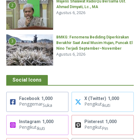
Majelis Shalawat RadioQu Bersama Ust.
2
Ahmad Dimyati, Lc., MA
Agustus 6, 2026
BMKG: Fenomena Bediding Diperkirakan
3
Berakhir Saat Awal Musim Hujan, Puncak El
Nino Terjadi September–November
Agustus 6, 2026
Social Icons
Facebook
1,000
X (Twitter)
1,000
Penggemar
Pengikut
Suka
Ikuti
Instagram
1,000
Pinterest
1,000
Pengikut
Pengikut
Ikuti
Pin