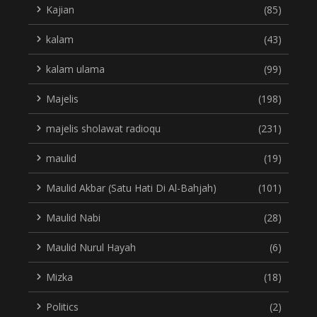
Kajian
(85)
kalam
(43)
kalam ulama
(99)
Majelis
(198)
majelis sholawat radioqu
(231)
maulid
(19)
Maulid Akbar (Satu Hati Di Al-Bahjah)
(101)
Maulid Nabi
(28)
Maulid Nurul Hayah
(6)
Mizka
(18)
Politics
(2)