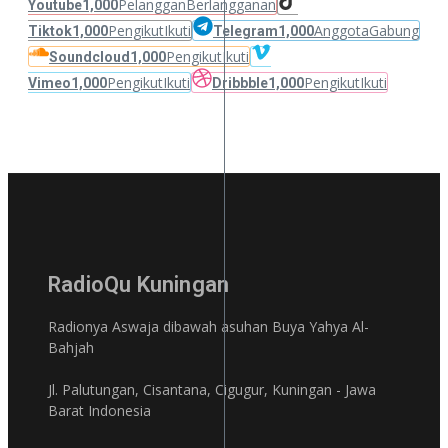
Pelanggan
Berlangganan
Youtube
1,000
Pengikut
Ikuti
Anggota
Gabung
Tiktok
1,000
Telegram
1,000
Pengikut
Ikuti
Soundcloud
1,000
Pengikut
Ikuti
Pengikut
Ikuti
Vimeo
1,000
Dribbble
1,000
RadioQu Kuningan
Radionya Aswaja dibawah asuhan Buya Yahya Al-
Bahjah
Jl. Palutungan, Cisantana, Cigugur, Kuningan - Jawa
Barat Indonesia