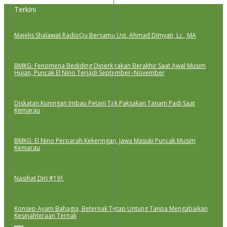
Lewati
Terkini
ke
konten
Majelis Shalawat RadioQu Bersama Ust. Ahmad Dimyati, Lc., MA
BMKG: Fenomena Bediding Diperkirakan Berakhir Saat Awal Musim
Hujan, Puncak El Nino Terjadi September–November
Diskatan Kuningan Imbau Petani Tak Paksakan Tanam Padi Saat
Kemarau
BMKG: El Nino Perparah Kekeringan, Jawa Masuki Puncak Musim
Kemarau
Nasihat Diri #191
Konsep Ayam Bahagia, Beternak Tetap Untung Tanpa Mengabaikan
Kesejahteraan Ternak