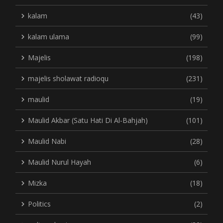
kalam
(43)
kalam ulama
(99)
Majelis
(198)
majelis sholawat radioqu
(231)
maulid
(19)
Maulid Akbar (Satu Hati Di Al-Bahjah)
(101)
Maulid Nabi
(28)
Maulid Nurul Hayah
(6)
Mizka
(18)
Politics
(2)