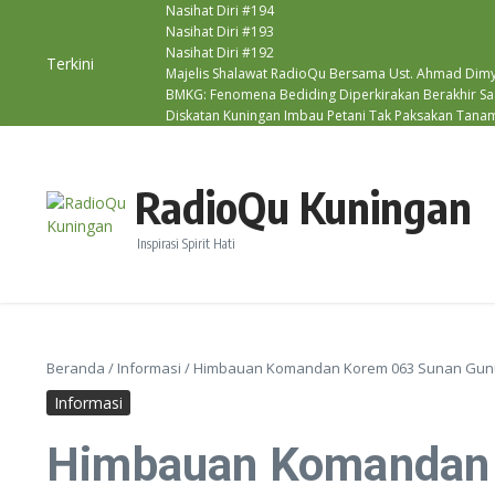
Lewati ke konten
Nasihat Diri #194
Nasihat Diri #193
Nasihat Diri #192
Terkini
Majelis Shalawat RadioQu Bersama Ust. Ahmad Dimya
BMKG: Fenomena Bediding Diperkirakan Berakhir Sa
Diskatan Kuningan Imbau Petani Tak Paksakan Tana
RadioQu Kuningan
Inspirasi Spirit Hati
Beranda
/
Informasi
/
Himbauan Komandan Korem 063 Sunan Gunun
Informasi
Himbauan Komandan 