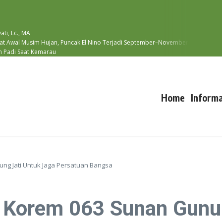
ti, Lc., MA
at Awal Musim Hujan, Puncak El Nino Terjadi September–November
m Padi Saat Kemarau
Home
Informa
g Jati Untuk Jaga Persatuan Bangsa
Korem 063 Sunan Gunun