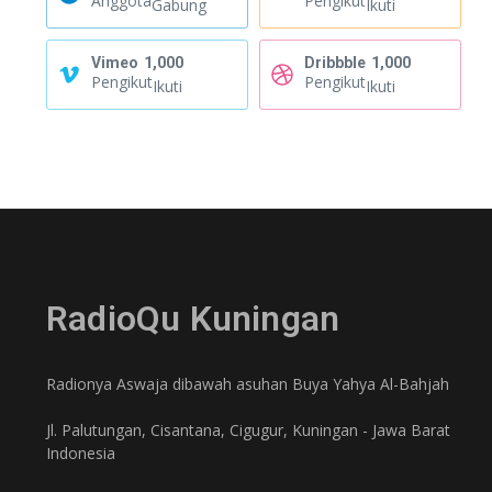
Anggota
Pengikut
Gabung
Ikuti
Vimeo
1,000
Dribbble
1,000
Pengikut
Pengikut
Ikuti
Ikuti
RadioQu Kuningan
Radionya Aswaja dibawah asuhan Buya Yahya Al-Bahjah
Jl. Palutungan, Cisantana, Cigugur, Kuningan - Jawa Barat
Indonesia