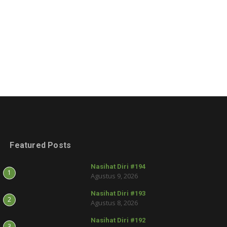
Featured Posts
Nasihat Diri #194
1
Agustus 9, 2026
Nasihat Diri #193
2
Agustus 8, 2026
Nasihat Diri #192
3