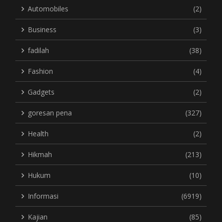
Automobiles
(2)
Business
(3)
fadilah
(38)
Fashion
(4)
Gadgets
(2)
goresan pena
(327)
Health
(2)
Hikmah
(213)
Hukum
(10)
Informasi
(6919)
Kajian
(85)