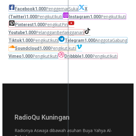
Penggemar
Suka
Facebook
1,000
X
Pengikut
Ikuti
Pengikut
Ikuti
(Twitter)
1,000
Instagram
1,000
Pengikut
Pin
Pinterest
1,000
Pelanggan
Berlangganan
Youtube
1,000
Pengikut
Ikuti
Anggota
Gabung
Tiktok
1,000
Telegram
1,000
Pengikut
Ikuti
Soundcloud
1,000
Pengikut
Ikuti
Pengikut
Ikuti
Vimeo
1,000
Dribbble
1,000
RadioQu Kuningan
Radionya Aswaja dibawah asuhan Buya Yahya Al-