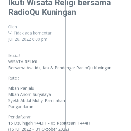
Ikuti Wisata Religi bersama
RadioQu Kuningan
Oleh
Tidak ada komentar
Juli 26, 2022
6:00 pm
Ikuti…!
WISATA RELIGI
Bersama Asatidz, Kru & Pendengar RadioQu Kuningan
Rute :
Mbah Panjalu
Mbah Anom Suryalaya
Syekh Abdul Muhyi Pamijahan
Pangandaran
Pendaftaran :
15 Dzulhijjah 1443H – 05 Rabiutsani 1444H
(15 Juli 2022 – 31 Oktober 2022)