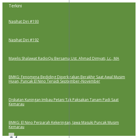
Lewati
Terkini
ke
konten
Nasihat Diri #193
Nasihat Diri #192
Majelis Shalawat RadioQu Bersama Ust. Ahmad Dimyati, Lc., MA
BMKG: Fenomena Bediding Diperkirakan Berakhir Saat Awal Musim
Hujan, Puncak El Nino Terjadi September–November
Diskatan Kuningan Imbau Petani Tak Paksakan Tanam Padi Saat
Kemarau
BMKG: El Nino Perparah Kekeringan, Jawa Masuki Puncak Musim
Kemarau