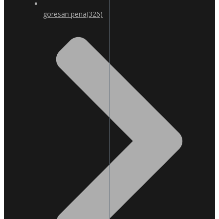
goresan pena
(326)