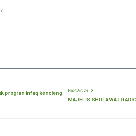
n)
Next Article
uk progran infaq kencleng
MAJELIS SHOLAWAT RADI