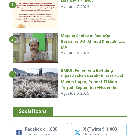
Nasihat Diri #192
1
Agustus 7, 2026
Majelis Shalawat RadioQu
2
Bersama Ust. Ahmad Dimyati, Lc.,
MA
Agustus 6, 2026
BMKG: Fenomena Bediding
3
Diperkirakan Berakhir Saat Awal
Musim Hujan, Puncak El Nino
Terjadi September–November
Agustus 6, 2026
Social Icons
Facebook
1,000
X (Twitter)
1,000
Penggemar
Pengikut