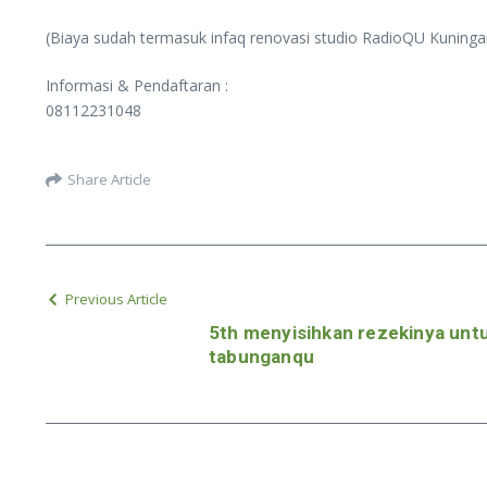
(Biaya sudah termasuk infaq renovasi studio RadioQU Kuninga
Informasi & Pendaftaran :
08112231048
Share Article
Previous Article
5th menyisihkan rezekinya unt
tabunganqu