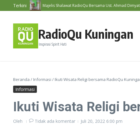
Lewati ke konten
Terkini
i #192
Majelis Shalawat RadioQu Bersama Ust. Ahmad Dimyati, Lc.,
RadioQu Kuningan
Inspirasi Spirit Hati
Beranda
/
Informasi
/
Ikuti Wisata Religi bersama RadioQu Kuning
Informasi
Ikuti Wisata Religi 
Oleh
Tidak ada komentar
Juli 20, 2022
6:00 pm