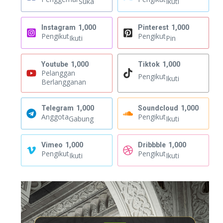
Suka
Ikuti
Instagram
1,000
Pinterest
1,000
Pengikut
Pengikut
Ikuti
Pin
Youtube
1,000
Tiktok
1,000
Pelanggan
Pengikut
Ikuti
Berlangganan
Telegram
1,000
Soundcloud
1,000
Anggota
Pengikut
Gabung
Ikuti
Vimeo
1,000
Dribbble
1,000
Pengikut
Pengikut
Ikuti
Ikuti