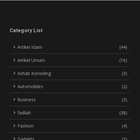
Category List
Artikel Islam
(44)
Artikel Umum
(16)
Ashab Konseling
(3)
Automobiles
(2)
Business
(3)
fadilah
(38)
Fashion
(4)
Gadgets
(2)