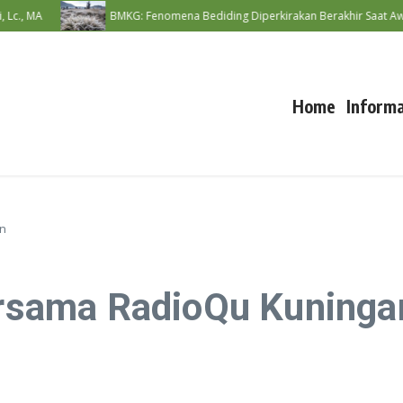
 MA
BMKG: Fenomena Bediding Diperkirakan Berakhir Saat Awal Mu
Home
Informa
an
bersama RadioQu Kuninga