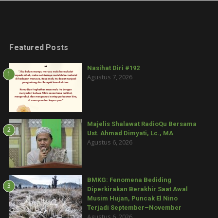
Featured Posts
Nasihat Diri #192
1
Agustus 7, 2026
Majelis Shalawat RadioQu Bersama
2
Ust. Ahmad Dimyati, Lc., MA
Agustus 6, 2026
BMKG: Fenomena Bediding
3
Diperkirakan Berakhir Saat Awal
Musim Hujan, Puncak El Nino
Terjadi September–November
Agustus 6, 2026