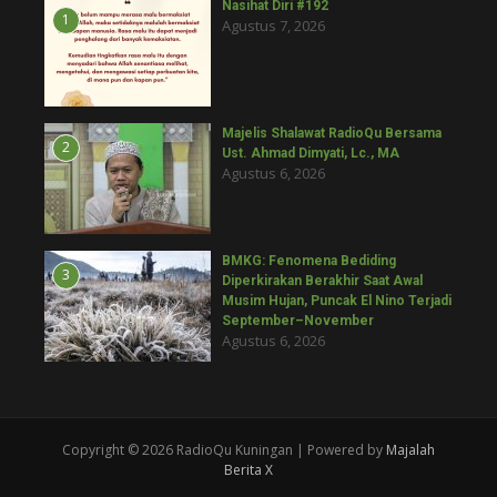
Nasihat Diri #192
1
Agustus 7, 2026
Majelis Shalawat RadioQu Bersama
2
Ust. Ahmad Dimyati, Lc., MA
Agustus 6, 2026
BMKG: Fenomena Bediding
3
Diperkirakan Berakhir Saat Awal
Musim Hujan, Puncak El Nino Terjadi
September–November
Agustus 6, 2026
Copyright © 2026 RadioQu Kuningan | Powered by
Majalah
Berita X