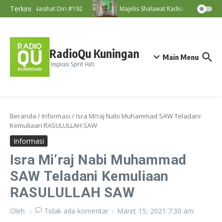
Lewati ke konten
Terkini
Nasihat Diri #192
Majelis Shalawat RadioQu Bersama Us
RadioQu Kuningan
Main Menu
Inspirasi Spirit Hati
Beranda
/
Informasi
/
Isra Mi’raj Nabi Muhammad SAW Teladani
Kemuliaan RASULULLAH SAW
Informasi
Isra Mi’raj Nabi Muhammad
SAW Teladani Kemuliaan
RASULULLAH SAW
Oleh
Tidak ada komentar
Maret 15, 2021
7:30 am