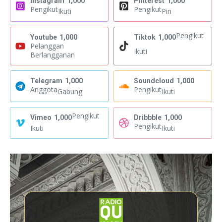
Instagram
1,000
Pinterest
1,000
Pengikut
Pengikut
Ikuti
Pin
Pengikut
Youtube
1,000
Tiktok
1,000
Pelanggan
Ikuti
Berlangganan
Telegram
1,000
Soundcloud
1,000
Anggota
Pengikut
Gabung
Ikuti
Pengikut
Vimeo
1,000
Dribbble
1,000
Pengikut
Ikuti
Ikuti