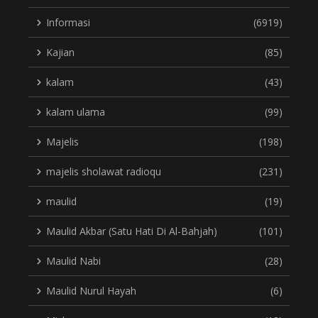
Informasi
(6919)
Kajian
(85)
kalam
(43)
kalam ulama
(99)
Majelis
(198)
majelis sholawat radioqu
(231)
maulid
(19)
Maulid Akbar (Satu Hati Di Al-Bahjah)
(101)
Maulid Nabi
(28)
Maulid Nurul Hayah
(6)