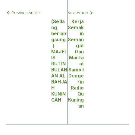
Previous Article
Next Article
(Seda
Kerja
ng
Semak
berlan
in
gsung.
Seman
.)
gat
MAJEL
Dan
IS
Manfa
RUTIN
at
BULAN
Sambil
AN AL-
Denge
BAHJA
rin
H
Radio
KUNIN
Qu
GAN
Kuning
an