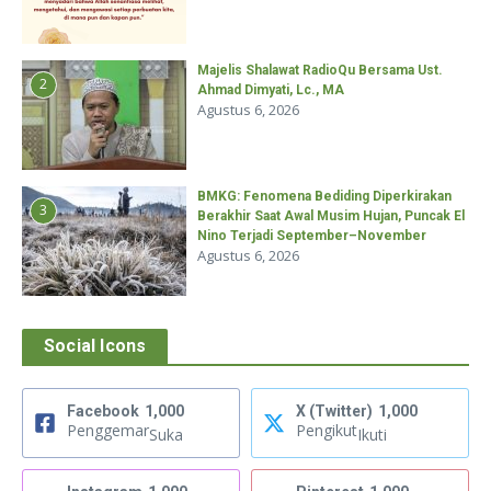
Majelis Shalawat RadioQu Bersama Ust.
2
Ahmad Dimyati, Lc., MA
Agustus 6, 2026
BMKG: Fenomena Bediding Diperkirakan
3
Berakhir Saat Awal Musim Hujan, Puncak El
Nino Terjadi September–November
Agustus 6, 2026
Social Icons
Facebook
1,000
X (Twitter)
1,000
Penggemar
Pengikut
Suka
Ikuti