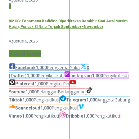
3
BMKG: Fenomena Bediding Diperkirakan Berakhir Saat Awal Musim
Hujan, Puncak El Nino Terjadi September–November
Agustus 6, 2026
Social Icons
Penggemar
Suka
Facebook
1,000
X
Pengikut
Ikuti
Pengikut
Ikuti
(Twitter)
1,000
Instagram
1,000
Pengikut
Pin
Pinterest
1,000
Pelanggan
Berlangganan
Youtube
1,000
Pengikut
Ikuti
Anggota
Gabung
Tiktok
1,000
Telegram
1,000
Pengikut
Ikuti
Soundcloud
1,000
Pengikut
Ikuti
Pengikut
Ikuti
Vimeo
1,000
Dribbble
1,000