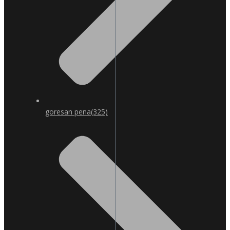
goresan pena
(325)