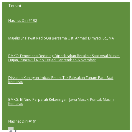
Lewati
Terkini
ke
konten
Nasihat Diri #192
Majelis Shalawat RadioQu Bersama Ust. Ahmad Dimyati, Lc., MA
BMKG: Fenomena Bediding Diperkirakan Berakhir Saat Awal Musim
Hujan, Puncak El Nino Terjadi September–November
Diskatan Kuningan Imbau Petani Tak Paksakan Tanam Padi Saat
Kemarau
BMKG: El Nino Perparah Kekeringan, Jawa Masuki Puncak Musim
Kemarau
Nasihat Diri #191