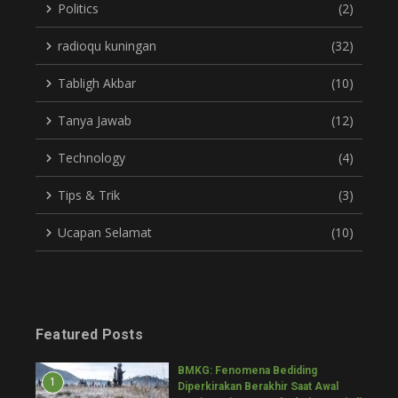
Politics
(2)
radioqu kuningan
(32)
Tabligh Akbar
(10)
Tanya Jawab
(12)
Technology
(4)
Tips & Trik
(3)
Ucapan Selamat
(10)
Featured Posts
BMKG: Fenomena Bediding
1
Diperkirakan Berakhir Saat Awal