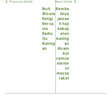
Previous Article
Next Article
Ikuti
Kemba
Wisata
linya
Religi
jamaa
Bersa
h haji
ma
kabup
Radio
aten
Qu
kuning
Kuning
an
an
disam
but
semua
eleme
nt
masya
rakat