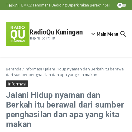
Lewati ke konten
Terkini
BMKG: Fenomena Bediding Diperkirakan Berakhir Saat Awal Musim
RadioQu Kuningan
Main Menu
Inspirasi Spirit Hati
Beranda
/
Informasi
/
Jalani Hidup nyaman dan Berkah itu berawal
dari sumber penghasilan dan apa yang kita makan
Informasi
Jalani Hidup nyaman dan
Berkah itu berawal dari sumber
penghasilan dan apa yang kita
makan