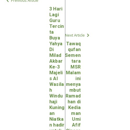
Previous Article
3 Hari
Lagi
Guru
Tercin
ta
Next Article
Buya
Yahya
Tawaq
Di
qufan
Milad
Semen
Akbar
tara
Ke-3
MSR
Majeli
Malam
s Al
ini
Wasila
menya
h
mbut
Windu
Ramad
haji
han di
Kuning
Kedia
an
man
Niatka
Umi
n hadir
Afif