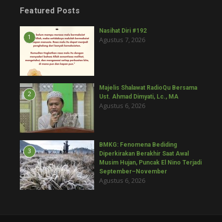
Featured Posts
Nasihat Diri #192
1
Agustus 7, 2026
Majelis Shalawat RadioQu Bersama
2
Ust. Ahmad Dimyati, Lc., MA
Agustus 6, 2026
BMKG: Fenomena Bediding
3
Diperkirakan Berakhir Saat Awal
Musim Hujan, Puncak El Nino Terjadi
September–November
Agustus 6, 2026