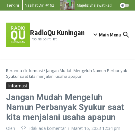
Lewati ke konten
Terkini
Nasihat Diri #192
Majelis Shalawat RadioQu Bersama
RadioQu Kuningan
Main Menu
Inspirasi Spirit Hati
Beranda
/
Informasi
/
Jangan Mudah Mengeluh Namun Perbanyak
Syukur saat kita menjalani usaha apapun
Informasi
Jangan Mudah Mengeluh
Namun Perbanyak Syukur saat
kita menjalani usaha apapun
Oleh
Tidak ada komentar
Maret 16, 2023
12:34 pm