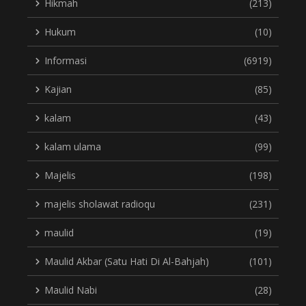
Hikmah
(213)
Hukum
(10)
Informasi
(6919)
Kajian
(85)
kalam
(43)
kalam ulama
(99)
Majelis
(198)
majelis sholawat radioqu
(231)
maulid
(19)
Maulid Akbar (Satu Hati Di Al-Bahjah)
(101)
Maulid Nabi
(28)