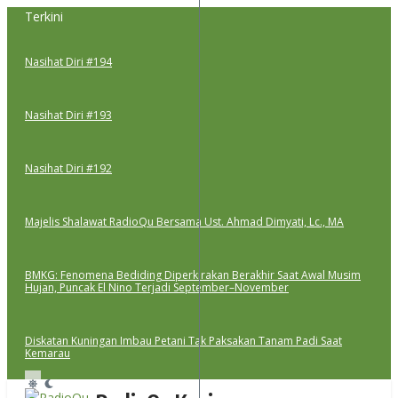
Lewati
Terkini
ke
konten
Nasihat Diri #194
Nasihat Diri #193
Nasihat Diri #192
Majelis Shalawat RadioQu Bersama Ust. Ahmad Dimyati, Lc., MA
BMKG: Fenomena Bediding Diperkirakan Berakhir Saat Awal Musim
Hujan, Puncak El Nino Terjadi September–November
Diskatan Kuningan Imbau Petani Tak Paksakan Tanam Padi Saat
Kemarau