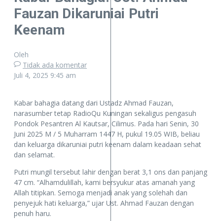
Fauzan Dikaruniai Putri
Keenam
Oleh
Tidak ada komentar
Juli 4, 2025
9:45 am
Kabar bahagia datang dari Ustadz Ahmad Fauzan,
narasumber tetap RadioQu Kuningan sekaligus pengasuh
Pondok Pesantren Al Kautsar, Cilimus. Pada hari Senin, 30
Juni 2025 M / 5 Muharram 1447 H, pukul 19.05 WIB, beliau
dan keluarga dikaruniai putri keenam dalam keadaan sehat
dan selamat.
Putri mungil tersebut lahir dengan berat 3,1 ons dan panjang
47 cm. “Alhamdulillah, kami bersyukur atas amanah yang
Allah titipkan. Semoga menjadi anak yang solehah dan
penyejuk hati keluarga,” ujar Ust. Ahmad Fauzan dengan
penuh haru.