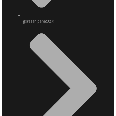
goresan pena
(327)