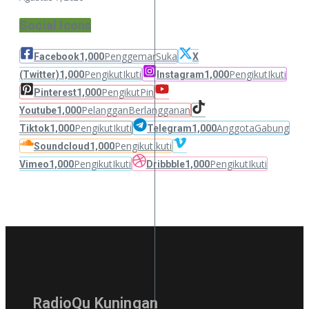
Social Icons
Penggemar
Suka
Facebook
1,000
X
Pengikut
Ikuti
Pengikut
Ikuti
(Twitter)
1,000
Instagram
1,000
Pengikut
Pin
Pinterest
1,000
Pelanggan
Berlangganan
Youtube
1,000
Pengikut
Ikuti
Anggota
Gabung
Tiktok
1,000
Telegram
1,000
Pengikut
Ikuti
Soundcloud
1,000
Pengikut
Ikuti
Pengikut
Ikuti
Vimeo
1,000
Dribbble
1,000
RadioQu Kuningan