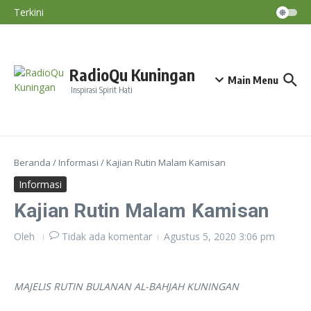
Berakhir Saat Awal Musim Hujan, Puncak El
Lewati ke konten
Terkini
Nino Terjadi September–November
Diskatan Kuningan Imbau Petani Tak
Paksakan Tanam Padi Saat Kemarau
BMKG: El Nino Perparah Kekeringan, Jawa
Masuki Puncak Musim Kemarau
RadioQu Kuningan
Main Menu
Inspirasi Spirit Hati
Beranda
/
Informasi
/
Kajian Rutin Malam Kamisan
Informasi
Kajian Rutin Malam Kamisan
Oleh
Tidak ada komentar
Agustus 5, 2020
3:06 pm
MAJELIS RUTIN BULANAN AL-BAHJAH KUNINGAN