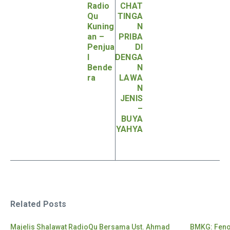
Radio
CHAT
Qu
TINGA
Kuning
N
an –
PRIBA
Penjua
DI
l
DENGA
Bende
N
ra
LAWA
N
JENIS
–
BUYA
YAHYA
Related Posts
Majelis Shalawat RadioQu Bersama Ust. Ahmad
BMKG: Feno