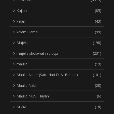
Kajian
(85)
kalam
(43)
kalam ulama
(99)
Majelis
(198)
majelis sholawat radioqu
(231)
maulid
(19)
Maulid Akbar (Satu Hati Di Al-Bahjah)
(101)
Maulid Nabi
(28)
Maulid Nurul Hayah
(6)
Mizka
(18)