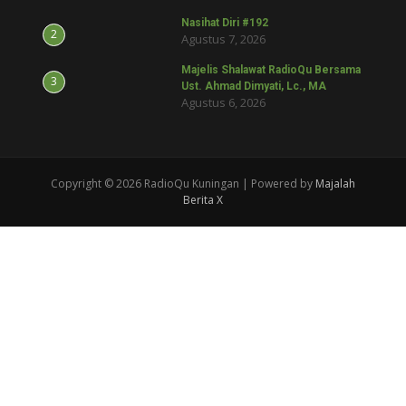
Nasihat Diri #192
2
Agustus 7, 2026
Majelis Shalawat RadioQu Bersama
3
Ust. Ahmad Dimyati, Lc., MA
Agustus 6, 2026
Copyright © 2026 RadioQu Kuningan | Powered by
Majalah
Berita X