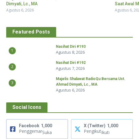
Dimyati, Lc., MA
Saat Awal M
Agustus 6, 2026
Agustus 6, 20
Featured Posts
Nasihat Diri #193
1
Agustus 8, 2026
Nasihat Diri #192
2
Agustus 7, 2026
Majelis Shalawat RadioQu Bersama Ust.
3
Ahmad Dimyati, Lc., MA
Agustus 6, 2026
Social Icons
Facebook
1,000
X (Twitter)
1,000
Penggemar
Pengikut
Suka
Ikuti