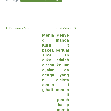
Previous Article
Next Article
Menja
Penye
di
manga
Kurir
t
paket,
berjual
suka
an
duka
adalah
dirasa
keluar
dijalani
ga
denga
yang
n
dicinta
senan
i
g hati
menan
ti
penuh
harap
memb