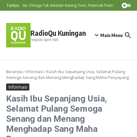
Lewati ke konten
Terkini
Telur Omega Tak Sekadar Kuning Oren, Peternak Pastikan Kandungan 
RadioQu Kuningan
Main Menu
Inspirasi Spirit Hati
Beranda
/
Informasi
/
Kasih Ibu Sepanjang Usia, Selamat Pulang
Semoga Senang dan Menang Menghadap Sang Maha Penyayang
Informasi
Kasih Ibu Sepanjang Usia,
Selamat Pulang Semoga
Senang dan Menang
Menghadap Sang Maha