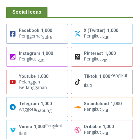
Social Icons
Facebook
1,000
X (Twitter)
1,000
Penggemar
Pengikut
Suka
Ikuti
Instagram
1,000
Pinterest
1,000
Pengikut
Pengikut
Ikuti
Pin
Pengikut
Youtube
1,000
Tiktok
1,000
Pelanggan
Ikuti
Berlangganan
Telegram
1,000
Soundcloud
1,000
Anggota
Pengikut
Gabung
Ikuti
Pengikut
Vimeo
1,000
Dribbble
1,000
Pengikut
Ikuti
Ikuti