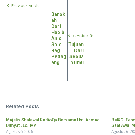
Previous Article
Barok
ah
Dari
Habib
Next Article
Anis
Solo
Tujuan
Bagi
Dari
Pedag
Sebua
ang
h Ilmu
Related Posts
Majelis Shalawat RadioQu Bersama Ust. Ahmad
BMKG: Feno
Dimyati, Lc., MA
Saat Awal M
Agustus 6, 2026
Agustus 6, 20