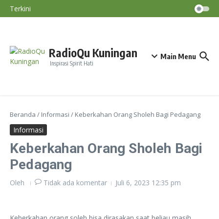
Nino Terjadi September–November
Lewati ke konten
Terkini
Diskatan Kuningan Imbau Petani Tak
Paksakan Tanam Padi Saat Kemarau
BMKG: El Nino Perparah Kekeringan, Jawa
Masuki Puncak Musim Kemarau
Nasihat Diri #191
RadioQu Kuningan
Main Menu
Inspirasi Spirit Hati
Beranda
/
Informasi
/
Keberkahan Orang Sholeh Bagi Pedagang
Informasi
Keberkahan Orang Sholeh Bagi
Pedagang
Oleh
Tidak ada komentar
Juli 6, 2023
12:35 pm
Keberkahan orang soleh bisa dirasakan saat beliau masih