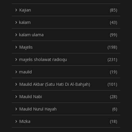
Kajian
(85)
kalam
(43)
kalam ulama
(99)
Majelis
(198)
majelis sholawat radioqu
(231)
maulid
(19)
Maulid Akbar (Satu Hati Di Al-Bahjah)
(101)
Maulid Nabi
(28)
Maulid Nurul Hayah
(6)
Mizka
(18)