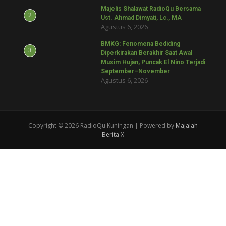
Majelis Shalawat RadioQu Bersama
2
Ust. Ahmad Dimyati, Lc., MA
Agustus 6, 2026
BMKG: Fenomena Bediding
3
Diperkirakan Berakhir Saat Awal
Musim Hujan, Puncak El Nino Terjadi
September–November
Agustus 6, 2026
Copyright © 2026 RadioQu Kuningan | Powered by
Majalah
Berita X