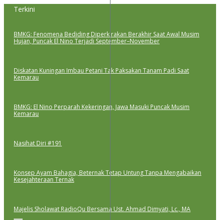
Lewati
Terkini
ke
konten
BMKG: Fenomena Bediding Diperkirakan Berakhir Saat Awal Musim
Hujan, Puncak El Nino Terjadi September–November
Diskatan Kuningan Imbau Petani Tak Paksakan Tanam Padi Saat
Kemarau
BMKG: El Nino Perparah Kekeringan, Jawa Masuki Puncak Musim
Kemarau
Nasihat Diri #191
Konsep Ayam Bahagia, Beternak Tetap Untung Tanpa Mengabaikan
Kesejahteraan Ternak
Majelis Sholawat RadioQu Bersama Ust. Ahmad Dimyati, Lc., MA