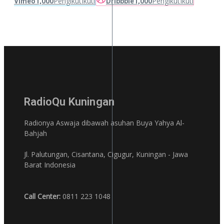
Pengikut
Ikuti
Pengikut
Ikuti
Vimeo
1,000
Dribbble
1,000
RadioQu Kuningan
Radionya Aswaja dibawah asuhan Buya Yahya Al-
Bahjah
Jl. Palutungan, Cisantana, Cigugur, Kuningan - Jawa
Barat Indonesia
Call Center:
0811 223 1048