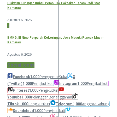
Diskatan Kuningan Imbau Petani Tak Paksakan Tanam Padi Saat
Kemarau
Agustus 6, 2026
3
BMKG: El Nino Perparah Kekeringan, Jawa Masuki Puncak Musim
Kemarau
Agustus 6, 2026
Social Icons
Penggemar
Suka
Facebook
1,000
X
Pengikut
Ikuti
Pengikut
Ikuti
(Twitter)
1,000
Instagram
1,000
Pengikut
Pin
Pinterest
1,000
Pelanggan
Berlangganan
Youtube
1,000
Pengikut
Ikuti
Anggota
Gabung
Tiktok
1,000
Telegram
1,000
Pengikut
Ikuti
Soundcloud
1,000