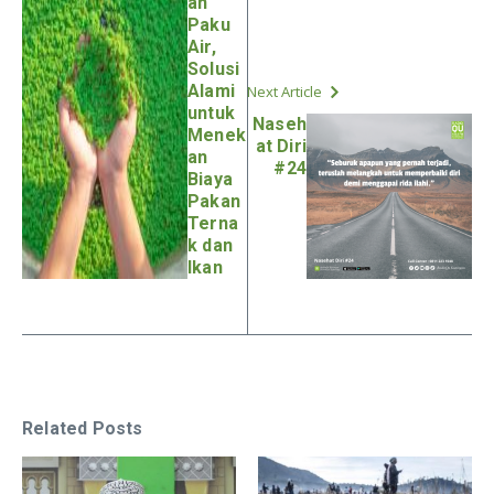
an
Paku
Air,
Solusi
Alami
Next Article
untuk
Naseh
Menek
at Diri
an
#24
Biaya
Pakan
Terna
k dan
Ikan
Related Posts