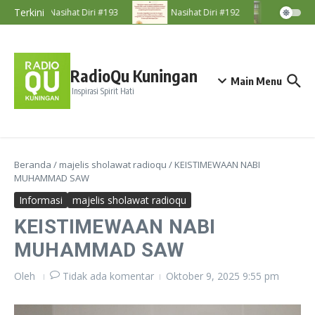
Lewati ke konten
Terkini
Nasihat Diri #193
Nasihat Diri #192
Majeli
RadioQu Kuningan
Main Menu
Inspirasi Spirit Hati
Beranda
/
majelis sholawat radioqu
/
KEISTIMEWAAN NABI
MUHAMMAD SAW
Informasi
majelis sholawat radioqu
KEISTIMEWAAN NABI
MUHAMMAD SAW
Oleh
Tidak ada komentar
Oktober 9, 2025
9:55 pm