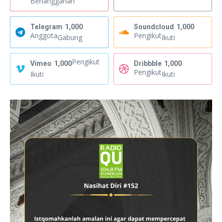
Berlangganan
Telegram
1,000
Soundcloud
1,000
Anggota
Pengikut
Gabung
Ikuti
Pengikut
Vimeo
1,000
Dribbble
1,000
Pengikut
Ikuti
Ikuti