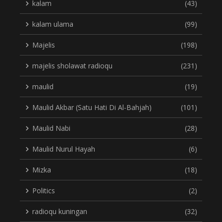
kalam
(43)
kalam ulama
(99)
Majelis
(198)
majelis sholawat radioqu
(231)
maulid
(19)
Maulid Akbar (Satu Hati Di Al-Bahjah)
(101)
Maulid Nabi
(28)
Maulid Nurul Hayah
(6)
Mizka
(18)
Politics
(2)
radioqu kuningan
(32)