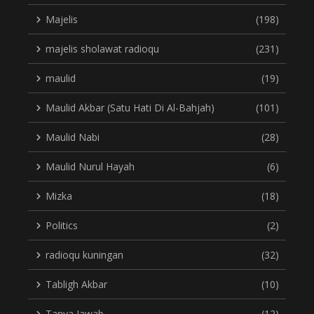
Majelis
(198)
majelis sholawat radioqu
(231)
maulid
(19)
Maulid Akbar (Satu Hati Di Al-Bahjah)
(101)
Maulid Nabi
(28)
Maulid Nurul Hayah
(6)
Mizka
(18)
Politics
(2)
radioqu kuningan
(32)
Tabligh Akbar
(10)
Tanya Jawab
(12)