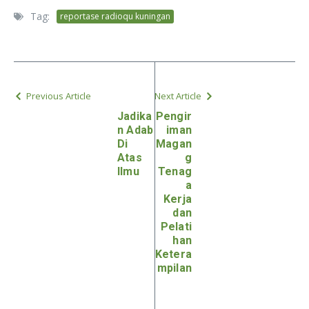
Tag:
reportase radioqu kuningan
Previous Article
Next Article
Jadika
Pengir
n Adab
iman
Di
Magan
Atas
g
Ilmu
Tenag
a
Kerja
dan
Pelati
han
Ketera
mpilan