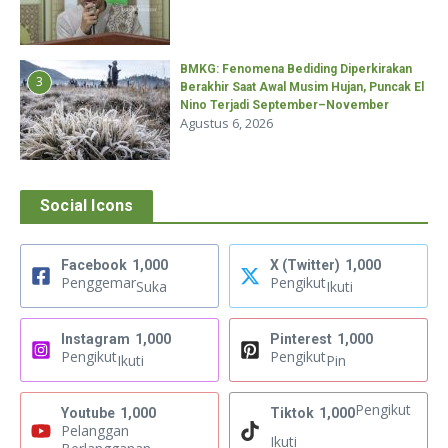
BMKG: Fenomena Bediding Diperkirakan
3
Berakhir Saat Awal Musim Hujan, Puncak El
Nino Terjadi September–November
Agustus 6, 2026
Social Icons
Facebook
1,000
X (Twitter)
1,000
Penggemar
Pengikut
Suka
Ikuti
Instagram
1,000
Pinterest
1,000
Pengikut
Pengikut
Ikuti
Pin
Pengikut
Youtube
1,000
Tiktok
1,000
Pelanggan
Ikuti