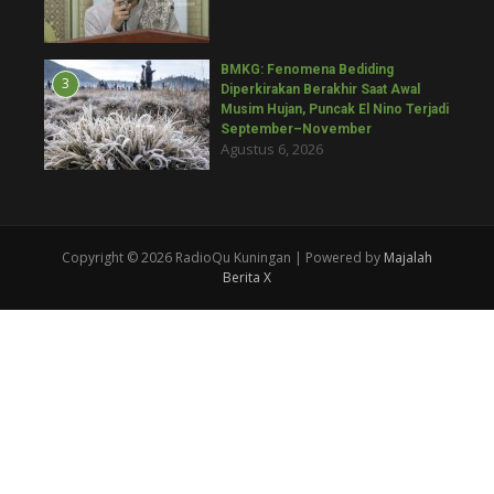
BMKG: Fenomena Bediding
3
Diperkirakan Berakhir Saat Awal
Musim Hujan, Puncak El Nino Terjadi
September–November
Agustus 6, 2026
Copyright © 2026 RadioQu Kuningan | Powered by
Majalah
Berita X