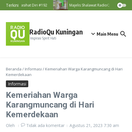
Lewati ke konten
Terkini
Nasihat Diri #192
Majelis Shalawat RadioQu Bersama Ust
RadioQu Kuningan
Main Menu
Inspirasi Spirit Hati
Beranda
/
Informasi
/
Kemeriahan Warga Karangmuncang di Hari
Kemerdekaan
Informasi
Kemeriahan Warga
Karangmuncang di Hari
Kemerdekaan
Oleh
Tidak ada komentar
Agustus 21, 2023
7:30 am