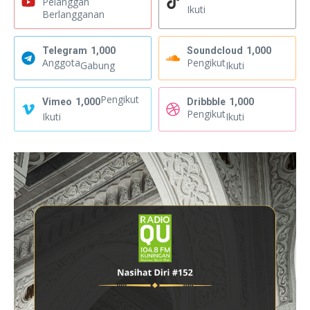
Pelanggan
Ikuti
Berlangganan
Telegram
1,000
Soundcloud
1,000
Anggota
Pengikut
Gabung
Ikuti
Pengikut
Vimeo
1,000
Dribbble
1,000
Pengikut
Ikuti
Ikuti