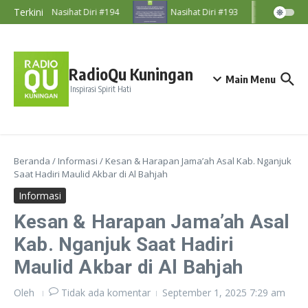
Lewati ke konten
Terkini
Nasihat Diri #194
Nasihat Diri #193
Nasih
RadioQu Kuningan
Main Menu
Inspirasi Spirit Hati
Beranda
/
Informasi
/
Kesan & Harapan Jama’ah Asal Kab. Nganjuk
Saat Hadiri Maulid Akbar di Al Bahjah
Informasi
Kesan & Harapan Jama’ah Asal
Kab. Nganjuk Saat Hadiri
Maulid Akbar di Al Bahjah
Oleh
Tidak ada komentar
September 1, 2025
7:29 am