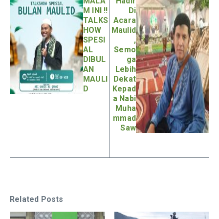
MALA
Hadir
M INI !!
Di
TALKS
Acara
HOW
Maulid
SPESI
,
AL
Semo
DIBUL
ga
AN
Lebih
MAULI
Dekat
D
Kepad
a Nabi
Muha
mmad
Saw
Related Posts