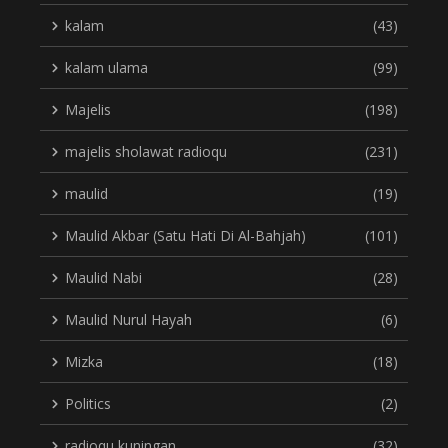
kalam
(43)
kalam ulama
(99)
Majelis
(198)
majelis sholawat radioqu
(231)
maulid
(19)
Maulid Akbar (Satu Hati Di Al-Bahjah)
(101)
Maulid Nabi
(28)
Maulid Nurul Hayah
(6)
Mizka
(18)
Politics
(2)
radioqu kuningan
(32)